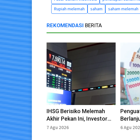
Rupiah melemah
saham
saham melemah
REKOMENDASI
BERITA
IHSG Berisiko Melemah
Pengua
Akhir Pekan Ini, Investor
Berlanj
Tunggu Sejumlah Data
Dinamik
7 Agu 2026
6 Agu 20
Ekonomi