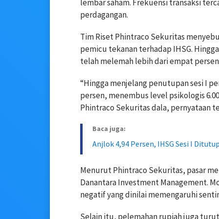
lembar saham. Frekuensi transaksi terca
perdagangan.
Tim Riset Phintraco Sekuritas menyebu
pemicu tekanan terhadap IHSG. Hingga
telah melemah lebih dari empat persen
“Hingga menjelang penutupan sesi I per
persen, menembus level psikologis 6.000
Phintraco Sekuritas dala, pernyataan ter
Baca juga:
Anjlok 4,94 Persen, IHSG Sesi I Ditut
Menurut Phintraco Sekuritas, pasar me
Danantara Investment Management. Mo
negatif yang dinilai memengaruhi senti
Selain itu, pelemahan rupiah juga turu