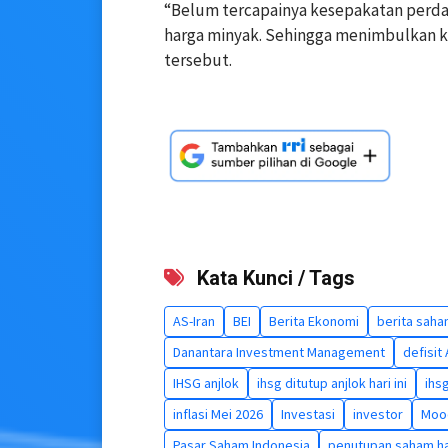
“Belum tercapainya kesepakatan perda
harga minyak. Sehingga menimbulkan kec
tersebut.
Kata Kunci / Tags
AS-Iran
BEI
Berita Ekonomi
berita sah
Danantara Investment Management
defisit
IHSG anjlok
ihsg ditutup anjlok hari ini
ihsg
inflasi Mei 2026
Investasi
investor
Mood
Pasar Saham Indonesia
penutupan saham har