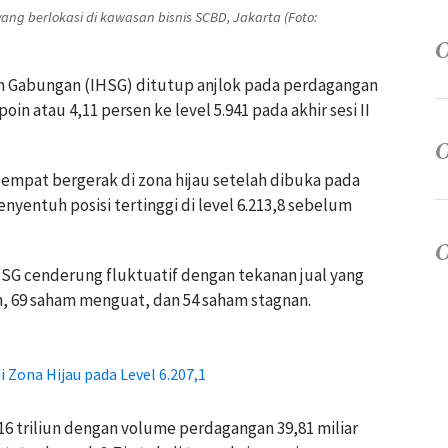
ng berlokasi di kawasan bisnis SCBD, Jakarta (Foto:
am Gabungan (IHSG) ditutup anjlok pada perdagangan
oin atau 4,11 persen ke level 5.941 pada akhir sesi II
empat bergerak di zona hijau setelah dibuka pada
nyentuh posisi tertinggi di level 6.213,8 sebelum
SG cenderung fluktuatif dengan tekanan jual yang
 69 saham menguat, dan 54 saham stagnan.
 Zona Hijau pada Level 6.207,1
,16 triliun dengan volume perdagangan 39,81 miliar