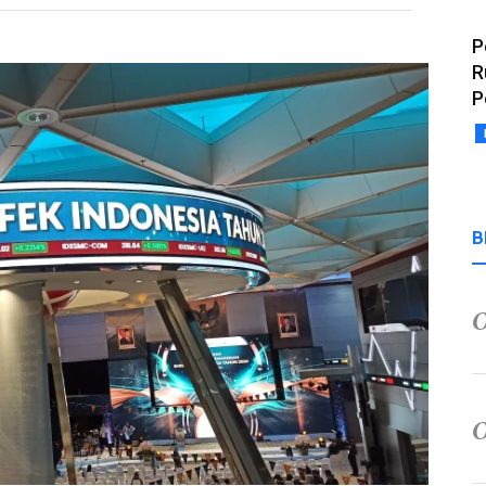
P
R
P
B