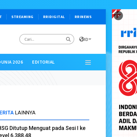
×
T
STREAMING
RRIDIGITAL
RRINEWS
ID
DUNIA 2026
EDITORIAL
ERITA
LAINNYA
HSG Ditutup Menguat pada Sesi I ke
evel 6.388,48