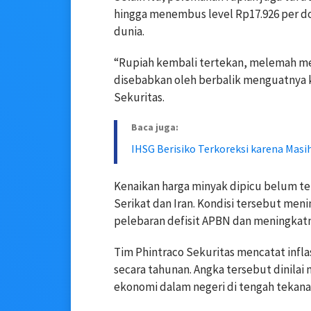
hingga menembus level Rp17.926 per do
dunia.
“Rupiah kembali tertekan, melemah men
disebabkan oleh berbalik menguatnya k
Sekuritas.
Baca juga:
IHSG Berisiko Terkoreksi karena Masih
Kenaikan harga minyak dipicu belum t
Serikat dan Iran. Kondisi tersebut me
pelebaran defisit APBN dan meningkatny
Tim Phintraco Sekuritas mencatat infla
secara tahunan. Angka tersebut dinila
ekonomi dalam negeri di tengah tekana