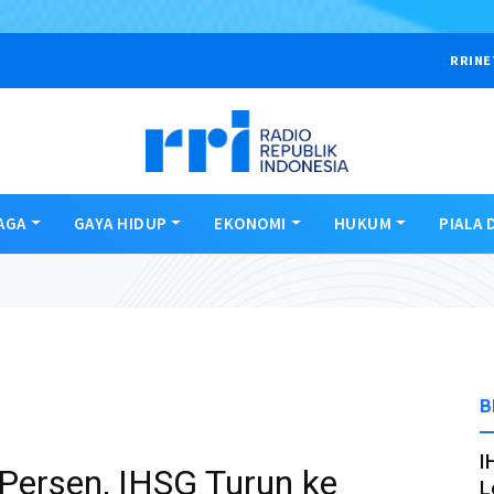
RRINE
AGA
GAYA HIDUP
EKONOMI
HUKUM
PIALA 
B
I
 Persen, IHSG Turun ke
L