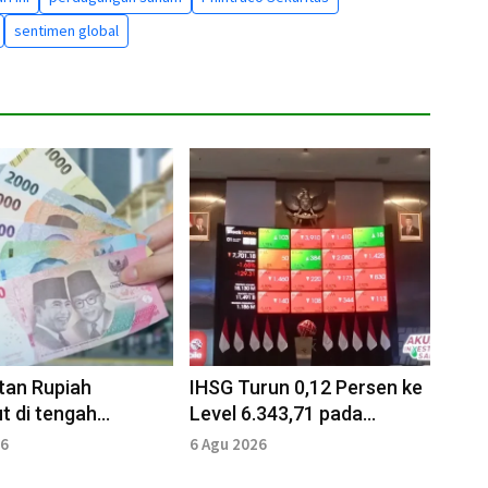
sentimen global
tan Rupiah
IHSG Turun 0,12 Persen ke
ut di tengah
Level 6.343,71 pada
a Konflik Geopolitik
Penutupan Perdagangan 6
26
6 Agu 2026
Agustus 2026