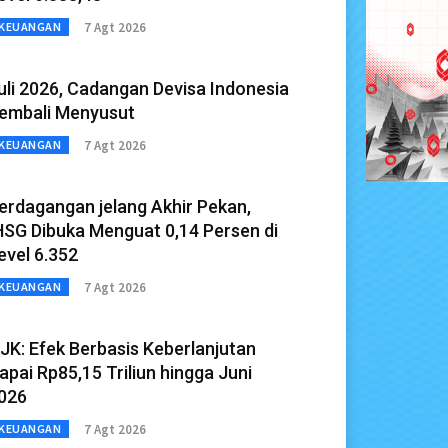
7 Agt 2026
KEUANGAN
uli 2026, Cadangan Devisa Indonesia
embali Menyusut
7 Agt 2026
KEUANGAN
erdagangan jelang Akhir Pekan,
HSG Dibuka Menguat 0,14 Persen di
evel 6.352
7 Agt 2026
KEUANGAN
JK: Efek Berbasis Keberlanjutan
apai Rp85,15 Triliun hingga Juni
026
7 Agt 2026
KEUANGAN