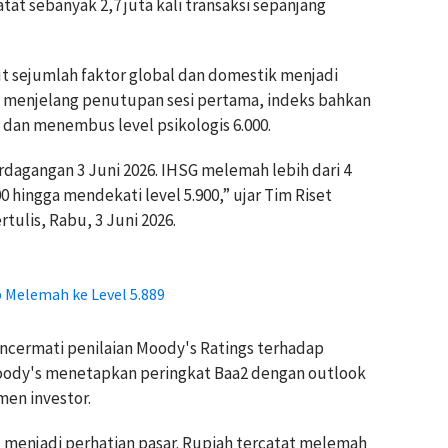
tat sebanyak 2,7 juta kali transaksi sepanjang
t sejumlah faktor global dan domestik menjadi
 menjelang penutupan sesi pertama, indeks bahkan
 dan menembus level psikologis 6.000.
dagangan 3 Juni 2026. IHSG melemah lebih dari 4
 hingga mendekati level 5.900,” ujar Tim Riset
tulis, Rabu, 3 Juni 2026.
up Melemah ke Level 5.889
ncermati penilaian Moody's Ratings terhadap
ody's menetapkan peringkat Baa2 dengan outlook
men investor.
t menjadi perhatian pasar. Rupiah tercatat melemah