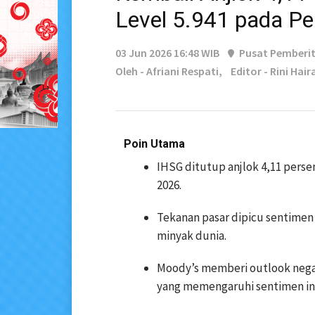
Level 5.941 pada Per
03 Jun 2026 16:48 WIB
Pusat Pemberi
Oleh - Afriani Respati,
Editor - Rini Hair
Poin Utama
IHSG ditutup anjlok 4,11 perse
2026.
Tekanan pasar dipicu sentimen
minyak dunia.
Moody’s memberi outlook nega
yang memengaruhi sentimen in