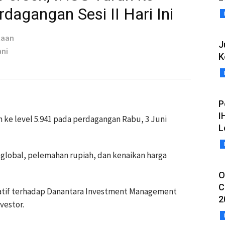
dagangan Sesi II Hari Ini
taan
J
ani
K
P
I
n ke level 5.941 pada perdagangan Rabu, 3 Juni
L
 global, pelemahan rupiah, dan kenaikan harga
O
C
tif terhadap Danantara Investment Management
2
vestor.