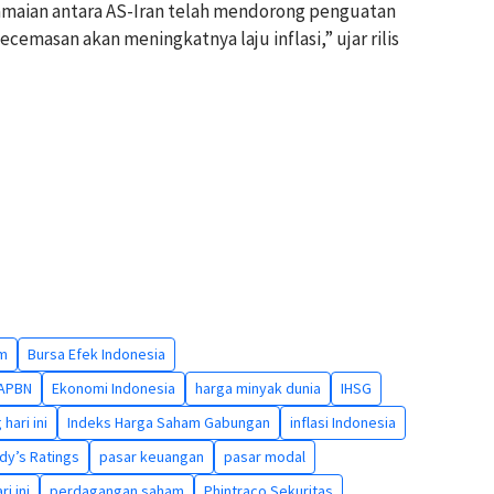
maian antara AS-Iran telah mendorong penguatan
emasan akan meningkatnya laju inflasi,” ujar rilis
am
Bursa Efek Indonesia
 APBN
Ekonomi Indonesia
harga minyak dunia
IHSG
 hari ini
Indeks Harga Saham Gabungan
inflasi Indonesia
y’s Ratings
pasar keuangan
pasar modal
i ini
perdagangan saham
Phintraco Sekuritas