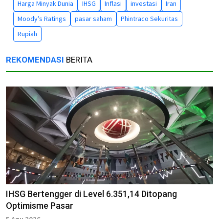
Harga Minyak Dunia
IHSG
Inflasi
investasi
Iran
Moody’s Ratings
pasar saham
Phintraco Sekuritas
Rupiah
REKOMENDASI
BERITA
IHSG Bertengger di Level 6.351,14 Ditopang
Optimisme Pasar