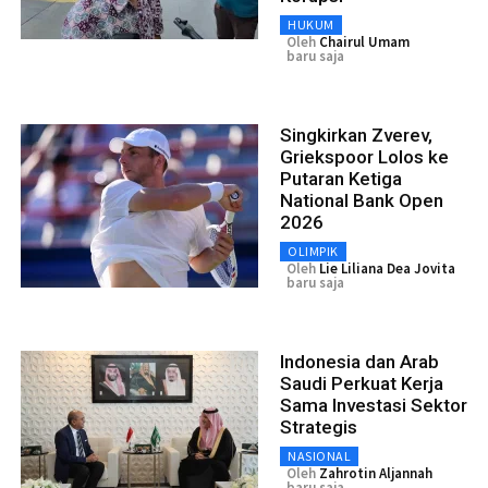
HUKUM
Oleh
Chairul Umam
baru saja
Singkirkan Zverev,
Griekspoor Lolos ke
Putaran Ketiga
National Bank Open
2026
OLIMPIK
Oleh
Lie Liliana Dea Jovita
baru saja
Indonesia dan Arab
Saudi Perkuat Kerja
Sama Investasi Sektor
Strategis
NASIONAL
Oleh
Zahrotin Aljannah
baru saja