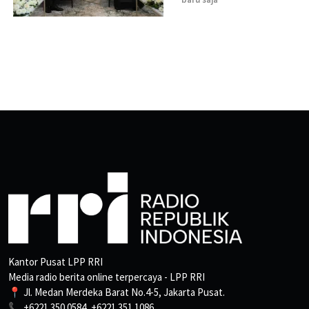
Kantor Pusat LPP RRI
Media radio berita online terpercaya - LPP RRI
📍 Jl. Medan Merdeka Barat No.4-5, Jakarta Pusat.
📞 +6221 350 0584, +6221 351 1086