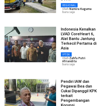
REGIONAL
Oleh
Namira Kaguma
baru saja
Indonesia Kenalkan
LVAD CoreHeart 6,
Alat Bantu Jantung
Terkecil Pertama di
Asia
IPTEK
Oleh
Zahfa Putri
Afriandita
baru saja
Pendiri IAW dan
Pegawai Bea dan
Cukai Dipanggil KPK
terkait
Pengembangan
Korupsi