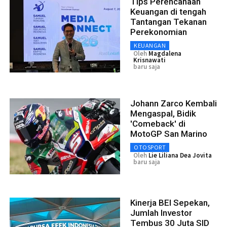
Tips Perencanaan
Keuangan di tengah
Tantangan Tekanan
Perekonomian
KEUANGAN
Oleh
Magdalena
Krisnawati
baru saja
Johann Zarco Kembali
Mengaspal, Bidik
'Comeback' di
MotoGP San Marino
OTOSPORT
Oleh
Lie Liliana Dea Jovita
baru saja
Kinerja BEI Sepekan,
Jumlah Investor
Tembus 30 Juta SID