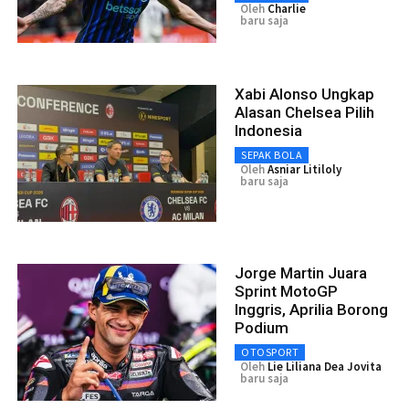
Oleh
Charlie
baru saja
Xabi Alonso Ungkap
Alasan Chelsea Pilih
Indonesia
SEPAK BOLA
Oleh
Asniar Litiloly
baru saja
Jorge Martin Juara
Sprint MotoGP
Inggris, Aprilia Borong
Podium
OTOSPORT
Oleh
Lie Liliana Dea Jovita
baru saja