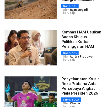
NASIONAL
Oleh
Ryan Suryadi
baru saja
Komnas HAM Usulkan
Badan Khusus
Pulihkan Korban
Pelanggaran HAM
NASIONAL
Oleh
Aditya Prabowo
baru saja
Penyelamatan Krusial
Reza Pratama Antar
Persebaya Angkat
Piala Presiden 2026
SEPAK BOLA
Oleh
Charlie
baru saja