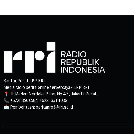
Kantor Pusat LPP RRI
Media radio berita online terpercaya - LPP RRI
📍 Jl. Medan Merdeka Barat No.4-5, Jakarta Pusat.
📞 +6221 350 0584, +6221 351 1086
📩 Pemberitaan: beritapro3@rri.go.id