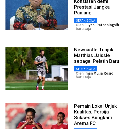
Konsisten demi
Prestasi Jangka
Panjang
SEPAK BOLA
Oleh
Ellyani Ratnaningsih
baru saja
Newcastle Tunjuk
Matthias Jaissle
sebagai Pelatih Baru
SEPAK BOLA
Oleh
Iman Mulia Rosidi
baru saja
Pemain Lokal Unjuk
Kualitas, Persija
Sukses Bungkam
Arema FC