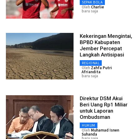
SEPAK BOLA
Oleh
Charlie
baru saja
Kekeringan Mengintai,
BPBD Kabupaten
Jember Percepat
Langkah Antisipasi
REGIONAL
Oleh
Zahfa Putri
Afriandita
baru saja
Direktur DSM Akui
Beri Uang Rp1 Miliar
untuk Laporan
Ombudsman
HUKUM
Oleh
Muhamad Isnen
Suhanda
baru saja