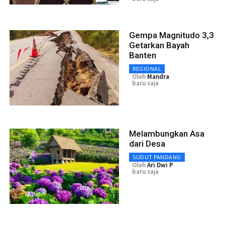
Gempa Magnitudo 3,3
Getarkan Bayah
Banten
REGIONAL
Oleh
Mandra
baru saja
Melambungkan Asa
dari Desa
SUDUT PANDANG
Oleh
Ari Dwi P
baru saja