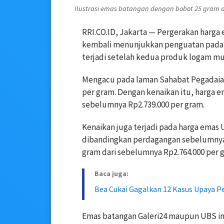
Ilustrasi emas batangan dengan bobot 25 gram d
RRI.CO.ID, Jakarta — Pergerakan harga
kembali menunjukkan penguatan pada p
terjadi setelah kedua produk logam mu
Mengacu pada laman Sahabat Pegadaian
per gram. Dengan kenaikan itu, harga em
sebelumnya Rp2.739.000 per gram.
Kenaikan juga terjadi pada harga emas
dibandingkan perdagangan sebelumnya. 
gram dari sebelumnya Rp2.764.000 per 
Baca juga:
Bea Cukai Gagalkan 12 Kasus Upaya P
Emas batangan Galeri24 maupun UBS ini