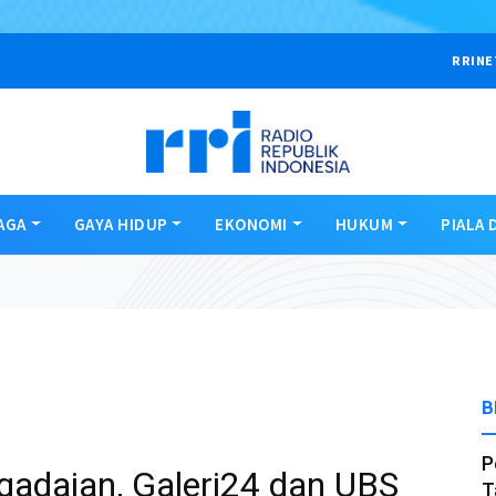
RRINE
AGA
GAYA HIDUP
EKONOMI
HUKUM
PIALA 
B
P
adaian, Galeri24 dan UBS
T