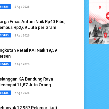
8 Agt 2026
BISNIS
arga Emas Antam Naik Rp40 Ribu,
embus Rp2,69 Juta per Gram
8 Agt 2026
BISNIS
ngkutan Retail KAI Naik 19,59
ersen
7 Agt 2026
BISNIS
elanggan KA Bandung Raya
encapai 11,87 Juta Orang
7 Agt 2026
BISNIS
ebanyak 12.957 Pelamar Ikuti