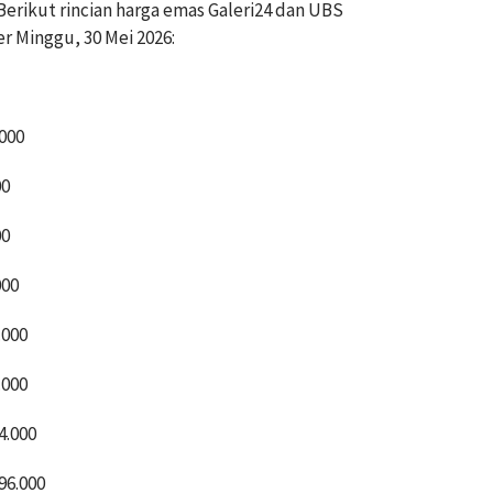
rikut rincian harga emas Galeri24 dan UBS
r Minggu, 30 Mei 2026:
.000
00
00
000
.000
.000
4.000
96.000