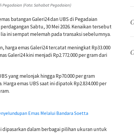
i Pegadaian (Foto: Sahabat Pegadaian)
 emas batangan Galeri24 dan UBS di Pegadaian
erdagangan Sabtu, 30 Mei 2026. Kenaikan tersebut
lia ini sempat melemah pada transaksi sebelumnya.
, harga emas Galeri24 tercatat meningkat Rp33.000
as Galeri24 kini menjadi Rp2.772.000 per gram dari
 UBS yang melonjak hingga Rp70.000 per gram
Harga emas UBS saat ini dipatok Rp2.834.000 per
gram.
enyelundupan Emas Melalui Bandara Soetta
 dipasarkan dalam berbagai pilihan ukuran untuk