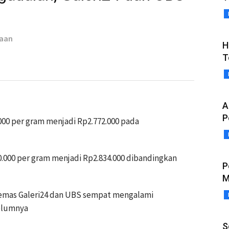
taan
H
T
A
P
000 per gram menjadi Rp2.772.000 pada
000 per gram menjadi Rp2.834.000 dibandingkan
P
M
h emas Galeri24 dan UBS sempat mengalami
elumnya
S