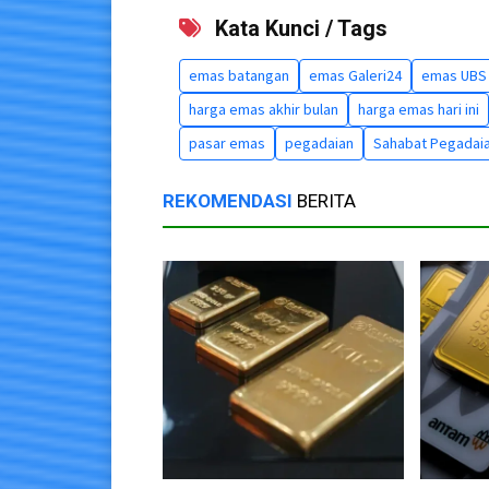
Kata Kunci / Tags
emas batangan
emas Galeri24
emas UBS
harga emas akhir bulan
harga emas hari ini
pasar emas
pegadaian
Sahabat Pegadai
REKOMENDASI
BERITA