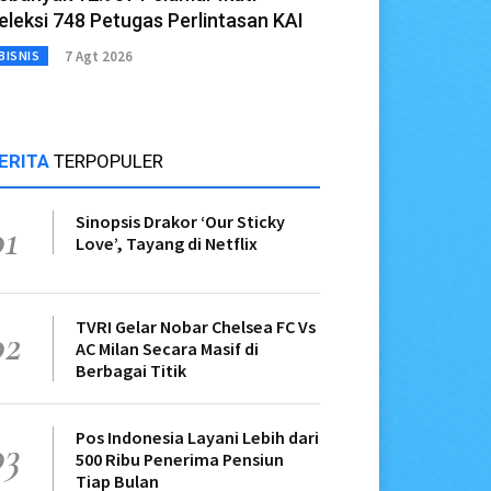
eleksi 748 Petugas Perlintasan KAI
7 Agt 2026
BISNIS
ERITA
TERPOPULER
Sinopsis Drakor ‘Our Sticky
01
Love’, Tayang di Netflix
TVRI Gelar Nobar Chelsea FC Vs
02
AC Milan Secara Masif di
Berbagai Titik
Pos Indonesia Layani Lebih dari
03
500 Ribu Penerima Pensiun
Tiap Bulan