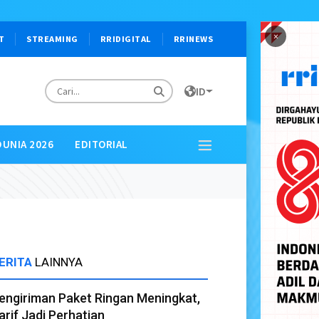
×
T
STREAMING
RRIDIGITAL
RRINEWS
ID
DUNIA 2026
EDITORIAL
ERITA
LAINNYA
engiriman Paket Ringan Meningkat,
arif Jadi Perhatian