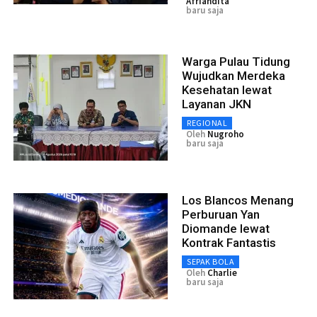
Afriandita
baru saja
Warga Pulau Tidung
Wujudkan Merdeka
Kesehatan lewat
Layanan JKN
REGIONAL
Oleh
Nugroho
baru saja
Los Blancos Menang
Perburuan Yan
Diomande lewat
Kontrak Fantastis
SEPAK BOLA
Oleh
Charlie
baru saja