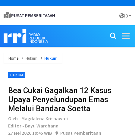
PUSAT PEMBERITAAAN
ID
Home
Hukum
Hukum
HUKUM
Bea Cukai Gagalkan 12 Kasus
Upaya Penyelundupan Emas
Melalui Bandara Soetta
Oleh - Magdalena Krisnawati
Editor - Bayu Wardhana
27 Mei 2026 19:45 WIB
Pusat Pemberitaan