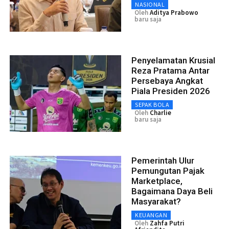
NASIONAL
Oleh
Aditya Prabowo
baru saja
Penyelamatan Krusial
Reza Pratama Antar
Persebaya Angkat
Piala Presiden 2026
SEPAK BOLA
Oleh
Charlie
baru saja
Pemerintah Ulur
Pemungutan Pajak
Marketplace,
Bagaimana Daya Beli
Masyarakat?
KEUANGAN
Oleh
Zahfa Putri