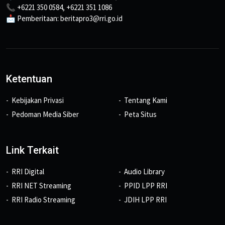
📞 +6221 350 0584, +6221 351 1086
📩 Pemberitaan: beritapro3@rri.go.id
Ketentuan
Kebijakan Privasi
Tentang Kami
Pedoman Media Siber
Peta Situs
Link Terkait
RRI Digital
Audio Library
RRI NET Streaming
PPID LPP RRI
RRI Radio Streaming
JDIH LPP RRI