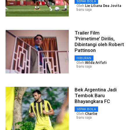
SEPAK BOLA
Oleh
Lie Liliana Dea Jovita
baru saja
Trailer Film
‘Primetime’ Dirilis,
Dibintangi oleh Robert
Pattinson
HIBURAN
Oleh
Wilda Arifati
baru saja
Bek Argentina Jadi
Tembok Baru
Bhayangkara FC
SEPAK BOLA
Oleh
Charlie
baru saja