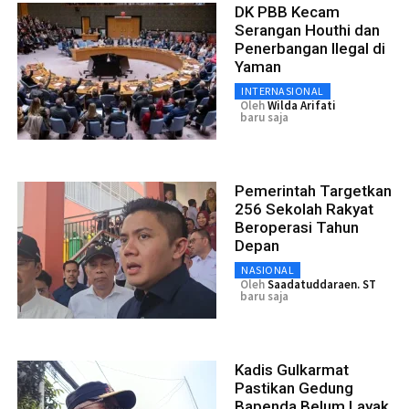
DK PBB Kecam
Serangan Houthi dan
Penerbangan Ilegal di
Yaman
INTERNASIONAL
Oleh
Wilda Arifati
baru saja
Pemerintah Targetkan
256 Sekolah Rakyat
Beroperasi Tahun
Depan
NASIONAL
Oleh
Saadatuddaraen. ST
baru saja
Kadis Gulkarmat
Pastikan Gedung
Bapenda Belum Layak