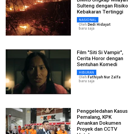
Sulteng dengan Risiko
Kebakaran Tertinggi
NASIONAL
Oleh
Dedi Hidayat
baru saja
Film "Siti Si Vampir",
Cerita Horor dengan
Sentuhan Komedi
HIBURAN
Oleh
Fathiyah Nur Zalfa
baru saja
Penggeledahan Kasus
Pemalang, KPK
Amankan Dokumen
Proyek dan CCTV