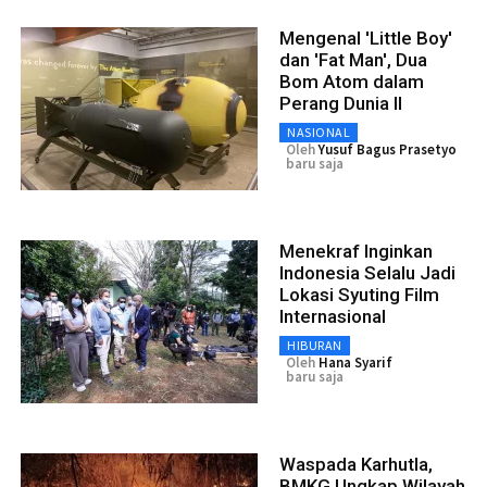
Mengenal 'Little Boy'
dan 'Fat Man', Dua
Bom Atom dalam
Perang Dunia II
NASIONAL
Oleh
Yusuf Bagus Prasetyo
baru saja
Menekraf Inginkan
Indonesia Selalu Jadi
Lokasi Syuting Film
Internasional
HIBURAN
Oleh
Hana Syarif
baru saja
Waspada Karhutla,
BMKG Ungkap Wilayah