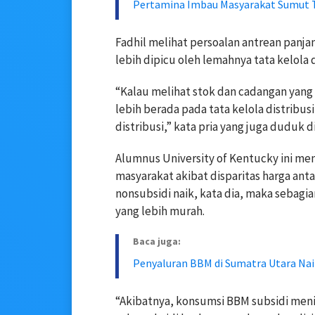
Pertamina Imbau Masyarakat Sumut 
Fadhil melihat persoalan antrean panjan
lebih dipicu oleh lemahnya tata kelola 
“Kalau melihat stok dan cadangan yang
lebih berada pada tata kelola distribus
distribusi,” kata pria yang juga duduk d
Alumnus University of Kentucky ini me
masyarakat akibat disparitas harga ant
nonsubsidi naik, kata dia, maka sebag
yang lebih murah.
Baca juga:
Penyaluran BBM di Sumatra Utara Nai
“Akibatnya, konsumsi BBM subsidi menin