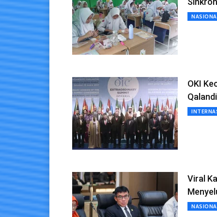
Sinkron
NASIONA
OKI Ke
Qaland
INTERNA
Viral K
Menyel
NASIONA