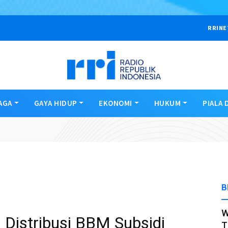
RRINE
AGA
GAYA HIDUP
EKONOMI
HUKUM
PIALA 
B
W
Distribusi BBM Subsidi
T