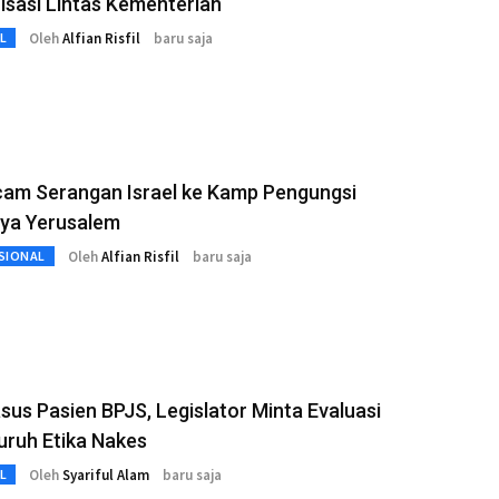
isasi Lintas Kementerian
Oleh
Alfian Risfil
baru saja
L
cam Serangan Israel ke Kamp Pengungsi
iya Yerusalem
Oleh
Alfian Risfil
baru saja
SIONAL
asus Pasien BPJS, Legislator Minta Evaluasi
uruh Etika Nakes
Oleh
Syariful Alam
baru saja
L