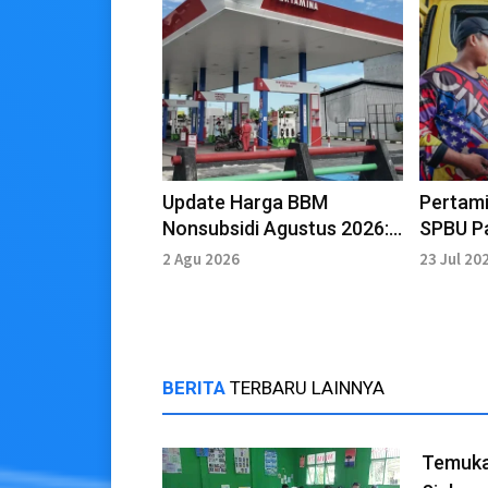
Update Harga BBM
Pertami
Nonsubsidi Agustus 2026:
SPBU P
Bensin Turun
Biosola
2 Agu 2026
23 Jul 20
BERITA
TERBARU LAINNYA
Temuka