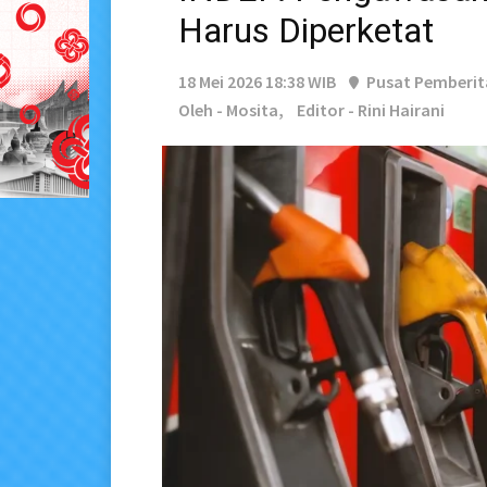
Harus Diperketat
18 Mei 2026 18:38 WIB
Pusat Pemberi
Oleh - Mosita,
Editor - Rini Hairani