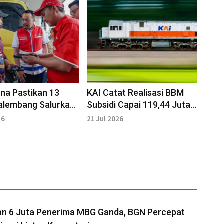
na Pastikan 13
KAI Catat Realisasi BBM
alembang Salurkan
Subsidi Capai 119,44 Juta
r 24 Jam
Liter
26
21 Jul 2026
n 6 Juta Penerima MBG Ganda, BGN Percepat