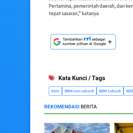
Pertamina, pemerintah daerah, dan keme
tepat sasaran,” katanya.
Kata Kunci / Tags
bbm
BBM non-subsidi
BBM Subsidi
IND
REKOMENDASI
BERITA