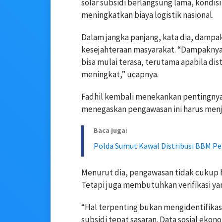
solar subsidi berlangsung lama, kondis
meningkatkan biaya logistik nasional.
Dalam jangka panjang, kata dia, dampak
kesejahteraan masyarakat. “Dampaknya 
bisa mulai terasa, terutama apabila dis
meningkat,” ucapnya.
Fadhil kembali menekankan pentingnya 
menegaskan pengawasan ini harus menja
Baca juga:
Polda Sumut Kawal Distribusi BBM Pe
Menurut dia, pengawasan tidak cukup h
Tetapi juga membutuhkan verifikasi yan
“Hal terpenting bukan mengidentifika
subsidi tepat sasaran. Data sosial eko