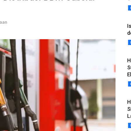
taan
I
d
H
S
E
H
S
L