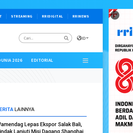
×
T
STREAMING
RRIDIGITAL
RRINEWS
ID
DUNIA 2026
EDITORIAL
ERITA
LAINNYA
amendag Lepas Ekspor Salak Bali,
indak Lanjuti Misi Dagang Shanghai