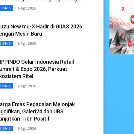
6 Agt 2026
BISNIS
suzu New mu-X Hadir di GIIAS 2026
engan Mesin Baru
6 Agt 2026
BISNIS
IPPINDO Gelar Indonesia Retail
ummit & Expo 2026, Perkuat
kosistem Ritel
6 Agt 2026
BISNIS
arga Emas Pegadaian Melonjak
ignifikan, Galeri24 dan UBS
anjutkan Tren Positif
6 Agt 2026
BISNIS