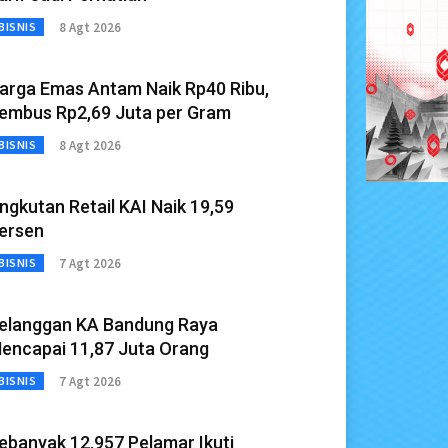
8 Agt 2026
BISNIS
arga Emas Antam Naik Rp40 Ribu,
embus Rp2,69 Juta per Gram
8 Agt 2026
BISNIS
ngkutan Retail KAI Naik 19,59
ersen
7 Agt 2026
BISNIS
elanggan KA Bandung Raya
encapai 11,87 Juta Orang
7 Agt 2026
BISNIS
ebanyak 12.957 Pelamar Ikuti