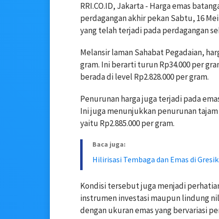
RRI.CO.ID, Jakarta - Harga emas batang
perdagangan akhir pekan Sabtu, 16 Mei 
yang telah terjadi pada perdagangan s
Melansir laman Sahabat Pegadaian, harg
gram. Ini berarti turun Rp34.000 per g
berada di level Rp2.828.000 per gram.
Penurunan harga juga terjadi pada emas
Ini juga menunjukkan penurunan tajam 
yaitu Rp2.885.000 per gram.
Baca juga:
Hilirisasi Tembaga dan Emas di Gresi
Kondisi tersebut juga menjadi perhati
instrumen investasi maupun lindung nil
dengan ukuran emas yang bervariasi per