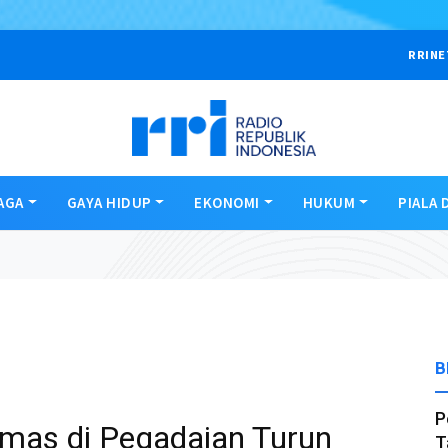
RRINE
AGA
GAYA HIDUP
EKONOMI
HUKUM
PIALA 
B
P
mas di Pegadaian Turun
T