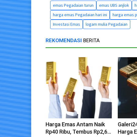
emas Pegadaian turun
emas UBS anjlok
h
harga emas Pegadaian hari ini
harga emas 
Investasi Emas
logam mulia Pegadaian
REKOMENDASI
BERITA
Harga Emas Antam Naik
Galeri2
Rp40 Ribu, Tembus Rp2,69
Harga 