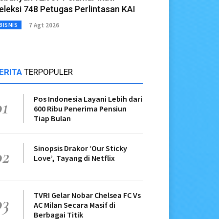
eleksi 748 Petugas Perlintasan KAI
7 Agt 2026
BISNIS
ERITA
TERPOPULER
Pos Indonesia Layani Lebih dari
01
600 Ribu Penerima Pensiun
Tiap Bulan
Sinopsis Drakor ‘Our Sticky
02
Love’, Tayang di Netflix
TVRI Gelar Nobar Chelsea FC Vs
03
AC Milan Secara Masif di
Berbagai Titik