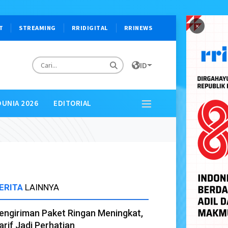
×
T
STREAMING
RRIDIGITAL
RRINEWS
ID
DUNIA 2026
EDITORIAL
ERITA
LAINNYA
engiriman Paket Ringan Meningkat,
arif Jadi Perhatian