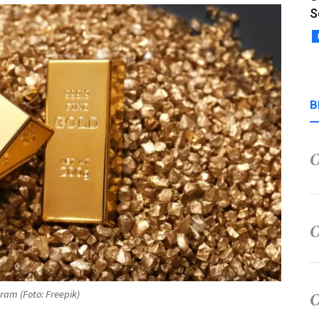
S
B
am (Foto: Freepik)