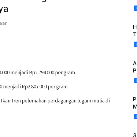
ya
taan
H
T
A
P
.000 menjadi Rp2.794.000 per gram
0 menjadi Rp2.807.000 per gram
P
tkan tren pelemahan perdagangan logam mulia di
M
S