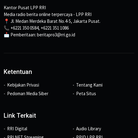
Kantor Pusat LPP RRI
Media radio berita online terpercaya - LPP RRI
📍 Jl. Medan Merdeka Barat No.4-5, Jakarta Pusat.
📞 +6221 350 0584, +6221 351 1086
📩 Pemberitaan: beritapro3@rri.go.id
Ketentuan
Kebijakan Privasi
Tentang Kami
Pedoman Media Siber
Peta Situs
Link Terkait
RRI Digital
Audio Library
RRI NET Streaming
PPID LPP RRI