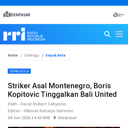
DENPASAR
ID
Home
Olahraga
Sepak Bola
SEPAK BOLA
Striker Asal Montenegro, Boris
Kopitovic Tinggalkan Bali United
Oleh - Oscar Robert Cahyono
Editor - Hikmat Raharjo Oetomo
04 Jun 2026 14:43 WIB
Denpasar