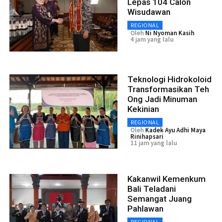
Lepas 104 Calon
Wisudawan
REGIONAL
Oleh
Ni Nyoman Kasih
4 jam yang lalu
Teknologi Hidrokoloid
Transformasikan Teh
Ong Jadi Minuman
Kekinian
REGIONAL
Oleh
Kadek Ayu Adhi Maya
Rinihapsari
11 jam yang lalu
Kakanwil Kemenkum
Bali Teladani
Semangat Juang
Pahlawan
REGIONAL