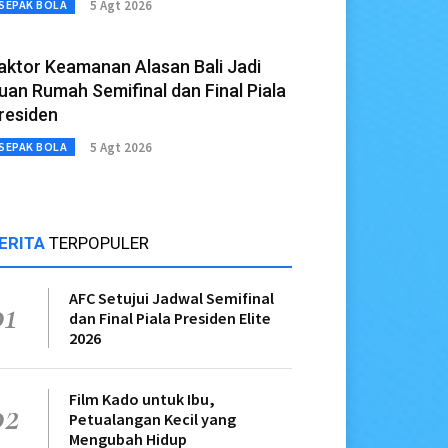
5 Agt 2026
SEPAK BOLA
aktor Keamanan Alasan Bali Jadi
uan Rumah Semifinal dan Final Piala
residen
5 Agt 2026
SEPAK BOLA
ERITA
TERPOPULER
AFC Setujui Jadwal Semifinal
01
dan Final Piala Presiden Elite
2026
Film Kado untuk Ibu,
02
Petualangan Kecil yang
Mengubah Hidup