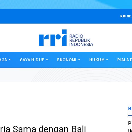
RRINE
AGA
GAYA HIDUP
EKONOMI
HUKUM
PIALA 
B
P
erja Sama dengan Bali
u