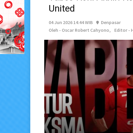
United
04 Jun 2026 14:44 WIB
Denpasar
Oleh - Oscar Robert Cahyono,
Editor -