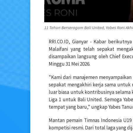
11 Tahun Berseragam Bali United, Yabes Roni Akhi
RRI.CO.ID, Gianyar - Kabar berikutn
Malaifani yang telah sepakat mengak
disampaikan langsung oleh Chief Execut
Minggu 31 Mei 2026.
"Kami dari manajemen menyampaikan ke
sepakat mengakhiri kerja sama untuk
luar biasa untuk kontribusinya selama 
Liga 1 untuk Bali United. Semoga Yabe
tempat yang baru," ungkap Yabes Tanur
Mantan pemain Timnas Indonesia U19 i
kompetisi resmi. Dari total laga yang d