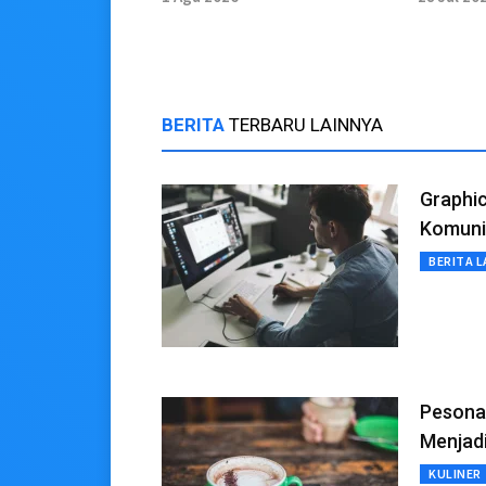
Jersey 
BERITA
TERBARU LAINNYA
Graphic
Komuni
BERITA L
Pesona 
Menjadi
KULINER