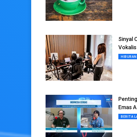
Sinyal 
Vokalis
HIBURAN
Pentin
Emas A
BERITA L