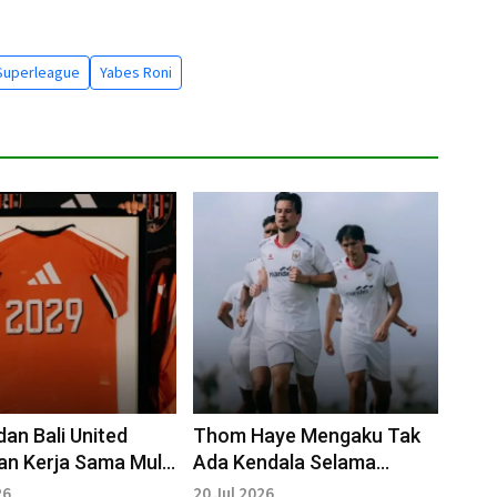
Superleague
Yabes Roni
dan Bali United
Thom Haye Mengaku Tak
n Kerja Sama Multi
Ada Kendala Selama
erta Luncurkan
Latihan Timnas di Bali
26
20 Jul 2026