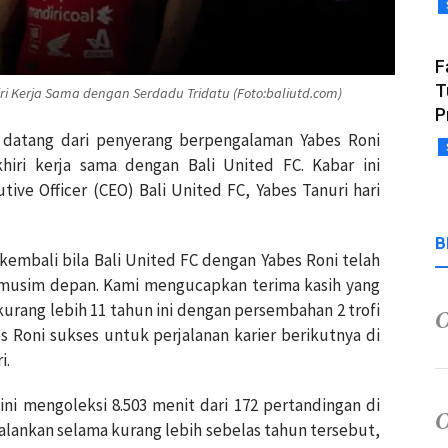
F
T
ri Kerja Sama dengan Serdadu Tridatu (Foto:baliutd.com)
P
ya datang dari penyerang berpengalaman Yabes Roni
hiri kerja sama dengan Bali United FC. Kabar ini
ive Officer (CEO) Bali United FC, Yabes Tanuri hari
B
mbali bila Bali United FC dengan Yabes Roni telah
 musim depan. Kami mengucapkan terima kasih yang
kurang lebih 11 tahun ini dengan persembahan 2 trofi
s Roni sukses untuk perjalanan karier berikutnya di
i.
ni mengoleksi 8.503 menit dari 172 pertandingan di
ijalankan selama kurang lebih sebelas tahun tersebut,