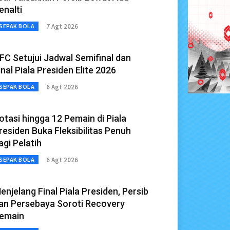
enalti
7 Agt 2026
SEPAK BOLA
FC Setujui Jadwal Semifinal dan
inal Piala Presiden Elite 2026
6 Agt 2026
SEPAK BOLA
otasi hingga 12 Pemain di Piala
residen Buka Fleksibilitas Penuh
agi Pelatih
6 Agt 2026
SEPAK BOLA
enjelang Final Piala Presiden, Persib
an Persebaya Soroti Recovery
emain