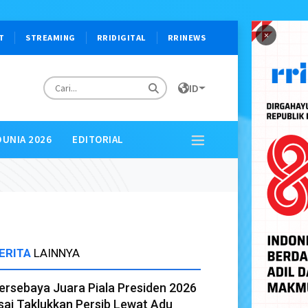
×
T
STREAMING
RRIDIGITAL
RRINEWS
ID
DUNIA 2026
EDITORIAL
ERITA
LAINNYA
ersebaya Juara Piala Presiden 2026
sai Taklukkan Persib Lewat Adu