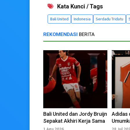
Kata Kunci / Tags
Bali United
Indonesia
Serdadu Tridatu
REKOMENDASI
BERITA
Bali United dan Jordy Bruijn
Adidas 
Sepakat Akhiri Kerja Sama
Umumka
Tahun s
1 Agu 2026
28 Jul 20