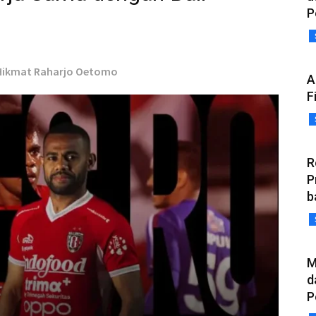
P
 Hikmat Raharjo Oetomo
A
F
R
P
b
M
d
P