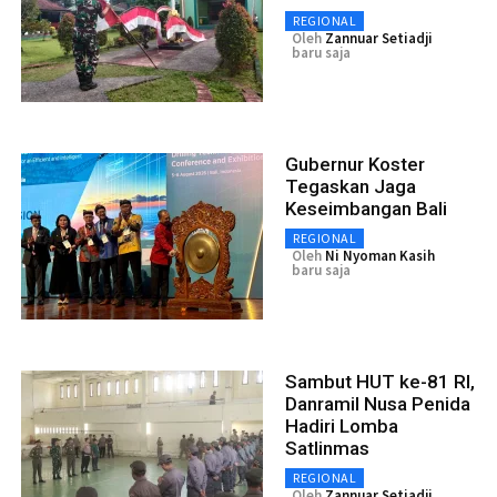
REGIONAL
Oleh
Zannuar Setiadji
baru saja
Gubernur Koster
Tegaskan Jaga
Keseimbangan Bali
REGIONAL
Oleh
Ni Nyoman Kasih
baru saja
Sambut HUT ke-81 RI,
Danramil Nusa Penida
Hadiri Lomba
Satlinmas
REGIONAL
Oleh
Zannuar Setiadji