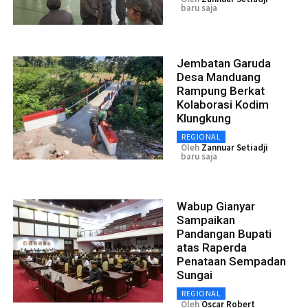
baru saja
Jembatan Garuda
Desa Manduang
Rampung Berkat
Kolaborasi Kodim
Klungkung
REGIONAL
Oleh
Zannuar Setiadji
baru saja
Wabup Gianyar
Sampaikan
Pandangan Bupati
atas Raperda
Penataan Sempadan
Sungai
REGIONAL
Oleh
Oscar Robert