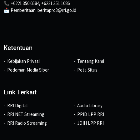
📞 +6221 350 0584, +6221 351 1086
📩 Pemberitaan: beritapro3@rri.go.id
Ketentuan
Kebijakan Privasi
Tentang Kami
Pedoman Media Siber
Peta Situs
Link Terkait
RRI Digital
Audio Library
RRI NET Streaming
PPID LPP RRI
RRI Radio Streaming
JDIH LPP RRI