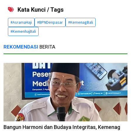
Kata Kunci / Tags
#AsramaHaji
#BPNDenpasar
#KemenagBali
#KemenhajBali
REKOMENDASI
BERITA
Bangun Harmoni dan Budaya Integritas, Kemenag