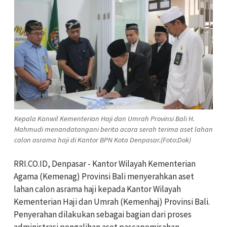
Kepala Kanwil Kementerian Haji dan Umrah Provinsi Bali H.
Mahmudi menandatangani berita acara serah terima aset lahan
calon asrama haji di Kantor BPN Kota Denpasar.(Foto:Dok)
RRI.CO.ID, Denpasar - Kantor Wilayah Kementerian
Agama (Kemenag) Provinsi Bali menyerahkan aset
lahan calon asrama haji kepada Kantor Wilayah
Kementerian Haji dan Umrah (Kemenhaj) Provinsi Bali.
Penyerahan dilakukan sebagai bagian dari proses
administrasi pengalihan aset pascapemisahan