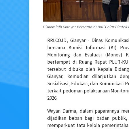
Diskominfo Gianyar Bersama KI Bali Gelar Bimtek
RRI.CO.ID, Gianyar - Dinas Komunika
bersama Komisi Informasi (KI) Pro
Monitoring dan Evaluasi (Monev) K
bertempat di Ruang Rapat PLUT-KUM
tersebut dibuka oleh Kepala Bidang
Gianyar, kemudian dilanjutkan de
Sosialisasi, Edukasi, dan Komunikasi P
terkait pedoman pelaksanaan Monitori
2026.
Wayan Darma, dalam paparannya men
dijadikan beban bagi badan publik,
memperkuat tata kelola pemerintaha