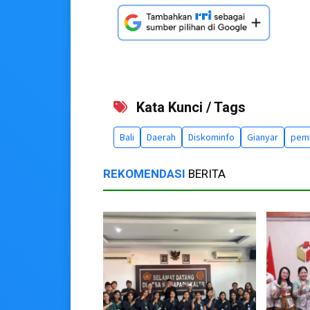
Kata Kunci / Tags
Bali
Daerah
Diskominfo
Gianyar
pem
REKOMENDASI
BERITA