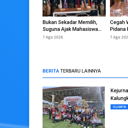
Bukan Sekadar Memilih,
Cegah 
Suguna Ajak Mahasiswa
Pidana 
Kawal Demokrasi
Perluas 
7 Agu 2026
7 Agu 20
BERITA
TERBARU LAINNYA
Kejurna
Kalungk
OLIMPIK