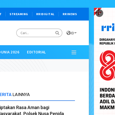
×
T
STREAMING
RRIDIGITAL
RRINEWS
ID
DUNIA 2026
EDITORIAL
ERITA
LAINNYA
iptakan Rasa Aman bagi
asyarakat, Polsek Nusa Penida