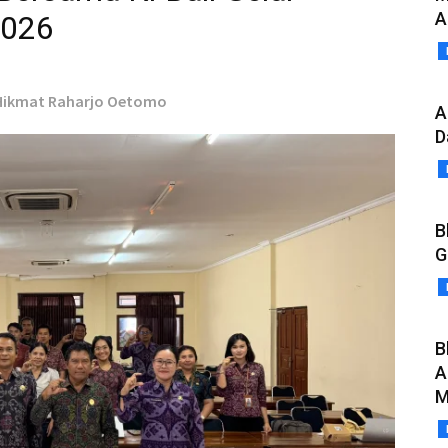
A
2026
 Hikmat Raharjo Oetomo
A
D
B
G
B
A
M