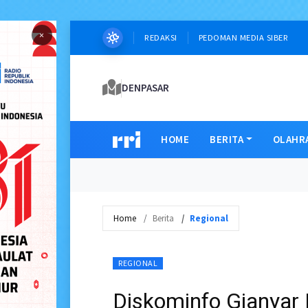
×
REDAKSI
PEDOMAN MEDIA SIBER
DENPASAR
HOME
BERITA
OLAHR
Home
Berita
Regional
REGIONAL
Diskominfo Gianyar 