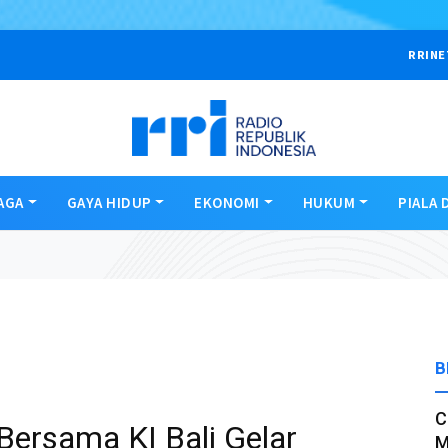
RRINE
AGA
GAYA HIDUP
EKONOMI
HUKUM
PIALA 
B
C
Bersama KI Bali Gelar
M