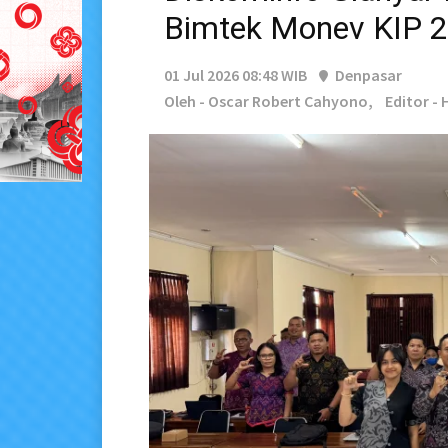
Bimtek Monev KIP 
01 Jul 2026 08:48 WIB
Denpasar
Oleh - Oscar Robert Cahyono,
Editor -