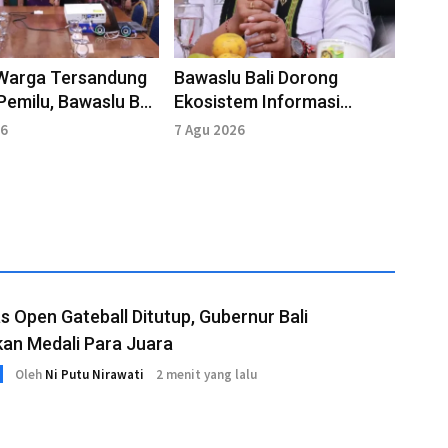
Warga Tersandung
Bawaslu Bali Dorong
Pemilu, Bawaslu Bali
Ekosistem Informasi
Literasi Politik
Kepemiluan yang Akurat di
26
7 Agu 2026
Era Digital
s Open Gateball Ditutup, Gubernur Bali
an Medali Para Juara
Oleh
Ni Putu Nirawati
2 menit yang lalu