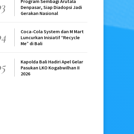
Program Sembagi Arutala
03
Denpasar, Siap Diadopsi Jadi
Gerakan Nasional
Coca-Cola System dan M Mart
04
Luncurkan Inisiatif “Recycle
Me” di Bali
Kapolda Bali Hadiri Apel Gelar
05
Pasukan LKO Kogabwilhan II
2026