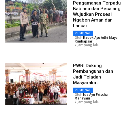
Pengamanan Terpadu
Babinsa dan Pecalang
Wujudkan Prosesi
Ngaben Aman dan
Lancar
REGIONAL
Oleh
Kadek Ayu Adhi Maya
Rinihapsari
7 jam yang lalu
PWRI Dukung
Pembangunan dan
Jadi Teladan
Masyarakat
REGIONAL
Oleh
Ida Ayu Frischa
Mahayani
7 jam yang lalu