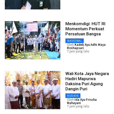
Menkomdigi: HUT RI
Momentum Perkuat
Persatuan Bangsa
NASIONAL
Oleh
Kadek Ayu Adhi Maya
Rinihapsari
7 jam yang lalu
Wali Kota Jaya Negara
Hadiri Mapurwa
Daksina Puri Agung
Dangin Puri
BUDAYA
Oleh
Ida Ayu Frischa
Mahayani
7 jam yang lalu