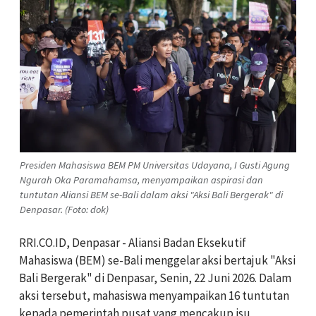
Presiden Mahasiswa BEM PM Universitas Udayana, I Gusti Agung
Ngurah Oka Paramahamsa, menyampaikan aspirasi dan
tuntutan Aliansi BEM se-Bali dalam aksi "Aksi Bali Bergerak" di
Denpasar. (Foto: dok)
RRI.CO.ID, Denpasar - Aliansi Badan Eksekutif
Mahasiswa (BEM) se-Bali menggelar aksi bertajuk "Aksi
Bali Bergerak" di Denpasar, Senin, 22 Juni 2026. Dalam
aksi tersebut, mahasiswa menyampaikan 16 tuntutan
kepada pemerintah pusat yang mencakup isu