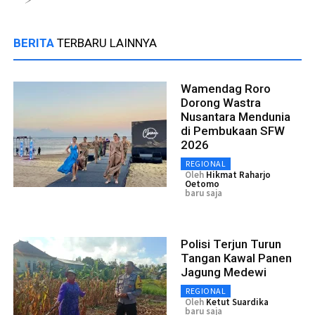
BERITA
TERBARU LAINNYA
Wamendag Roro
Dorong Wastra
Nusantara Mendunia
di Pembukaan SFW
2026
REGIONAL
Oleh
Hikmat Raharjo
Oetomo
baru saja
Polisi Terjun Turun
Tangan Kawal Panen
Jagung Medewi
REGIONAL
Oleh
Ketut Suardika
baru saja