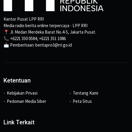
Kantor Pusat LPP RRI
Media radio berita online terpercaya - LPP RRI
📍 Jl. Medan Merdeka Barat No.4-5, Jakarta Pusat.
📞 +6221 350 0584, +6221 351 1086
📩 Pemberitaan: beritapro3@rri.go.id
Ketentuan
Kebijakan Privasi
Tentang Kami
Pedoman Media Siber
Peta Situs
Link Terkait