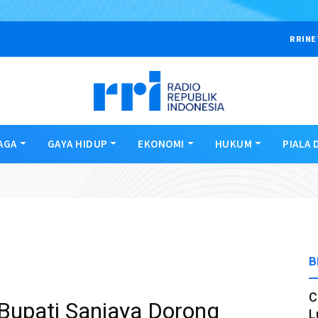
RRINE
AGA
GAYA HIDUP
EKONOMI
HUKUM
PIALA 
B
C
 Bupati Sanjaya Dorong
L