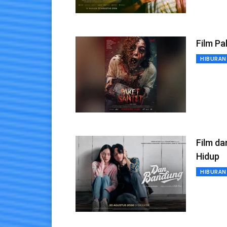
Film Pa
HIBURAN
Film da
Hidup
HIBURAN