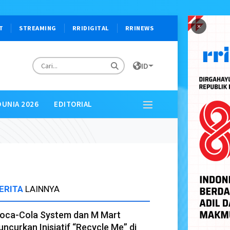
×
T
STREAMING
RRIDIGITAL
RRINEWS
ID
DUNIA 2026
EDITORIAL
ERITA
LAINNYA
oca-Cola System dan M Mart
uncurkan Inisiatif “Recycle Me” di