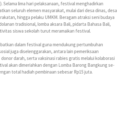
 Selama lima hari pelaksanaan, festival menghadirkan
tkan seluruh elemen masyarakat, mulai dari desa dinas, desa
arakatan, hingga pelaku UMKM. Beragam atraksi seni budaya
dolanan tradisional, lomba aksara Bali, pidarta Bahasa Bali,
ivitas siswa sekolah turut meramaikan festival.
ilibatkan dalam festival guna mendukung pertumbuhan
osial juga diselenggarakan, antara lain pemeriksaan
onor darah, serta vaksinasi rabies gratis melalui kolaborasi
estival akan dimeriahkan dengan Lomba Barong Bangkung se-
engan total hadiah pembinaan sebesar Rp15 juta.