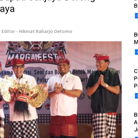
B
daya
Editor - Hikmat Raharjo Oetomo
B
M
C
P
P
B
A
J