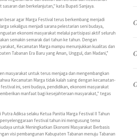
 sasaran dan berkelanjutan," kata Bupati Sanjaya.
pan besar agar Marga Festival terus berkembang menjadi
ga sekaligus menjadi sarana pelestarian seni budaya,
nguatan ekonomi masyarakat melalui partisipasi aktif seluruh
 akan semakin semarak dari tahun ke tahun. Dengan
yarakat, Kecamatan Marga mampu menunjukkan kualitas dan
paten Tabanan Era Baru yang Aman, Unggul, dan Madani,”
nen masyarakat untuk terus menjaga dan mengembangkan
n bahwa Kecamatan Marga tidak kalah saing dengan kecamatan-
festival ini, seni budaya, pendidikan, ekonomi masyarakat
emberikan manfaat bagi kesejahteraan masyarakat," tegas
Putra Adiksa selaku Ketua Panitia Marga Festival II Tahun
penyelenggaraan festival tahun ini mengusung tema
n Budaya untuk Meningkatkan Ekonomi Masyarakat Berbasis
 dengan visi pembangunan Kabupaten Tabanan menuju Tabanan