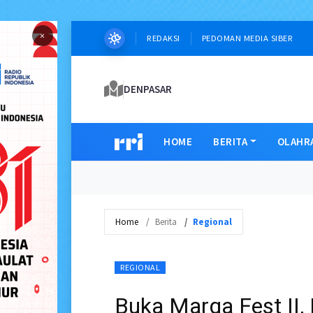
×
REDAKSI
PEDOMAN MEDIA SIBER
DENPASAR
HOME
BERITA
OLAHR
Home
Berita
Regional
REGIONAL
Buka Marga Fest II,