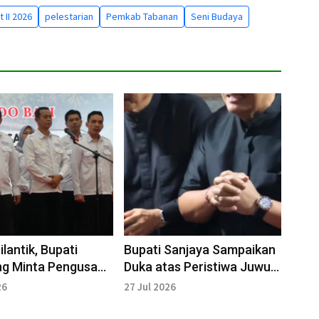
 II 2026
pelestarian
Pemkab Tabanan
Seni Budaya
lantik, Bupati
Bupati Sanjaya Sampaikan
g Minta Pengusaha
Duka atas Peristiwa Juwuk
otor Penggerak
Legi Baturiti
26
27 Jul 2026
i