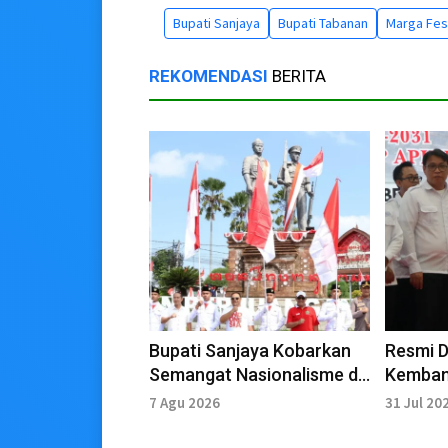
Bupati Sanjaya
Bupati Tabanan
Marga Fest
REKOMENDASI
BERITA
Bupati Sanjaya Kobarkan
Resmi Di
Semangat Nasionalisme di
Kemban
Tabanan
Jadi M
7 Agu 2026
31 Jul 20
Ekonom