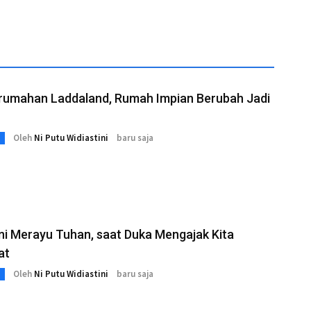
erumahan Laddaland, Rumah Impian Berubah Jadi
Oleh
Ni Putu Widiastini
baru saja
ni Merayu Tuhan, saat Duka Mengajak Kita
at
Oleh
Ni Putu Widiastini
baru saja