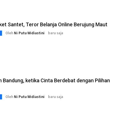
ket Santet, Teror Belanja Online Berujung Maut
Oleh
Ni Putu Widiastini
baru saja
n Bandung, ketika Cinta Berdebat dengan Pilihan
Oleh
Ni Putu Widiastini
baru saja