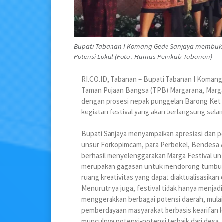
Bupati Tabanan I Komang Gede Sanjaya membuka 
Potensi Lokal (Foto : Humas Pemkab Tabanan)
RI.CO.ID, Tabanan – Bupati Tabanan I Komang
Taman Pujaan Bangsa (TPB) Margarana, Marga,
dengan prosesi nepak punggelan Barong Ket o
kegiatan festival yang akan berlangsung selama 
Bupati Sanjaya menyampaikan apresiasi dan 
unsur Forkopimcam, para Perbekel, Bendesa Ad
berhasil menyelenggarakan Marga Festival un
merupakan gagasan untuk mendorong tumbuh 
ruang kreativitas yang dapat diaktualisasikan
Menurutnya juga, festival tidak hanya menjadi
menggerakkan berbagai potensi daerah, mulai 
pemberdayaan masyarakat berbasis kearifan lo
munculnya potensi-potensi terbaik dari desa. 