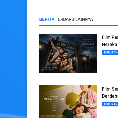
BERITA
TERBARU LAINNYA
Film P
Neraka
HIBURAN
Film Se
Berdeb
HIBURAN