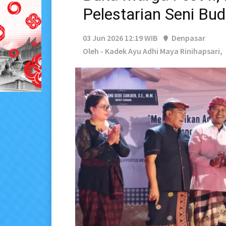
Pelestarian Seni Bu
03 Jun 2026 12:19 WIB
Denpasar
Oleh - Kadek Ayu Adhi Maya Rinihapsari,