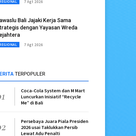
7 Agt 2026
REGIONAL
awaslu Bali Jajaki Kerja Sama
trategis dengan Yayasan Wreda
ejahtera
7 Agt 2026
REGIONAL
ERITA
TERPOPULER
Coca-Cola System dan M Mart
01
Luncurkan Inisiatif “Recycle
Me” di Bali
Persebaya Juara Piala Presiden
02
2026 usai Taklukkan Persib
Lewat Adu Penalti