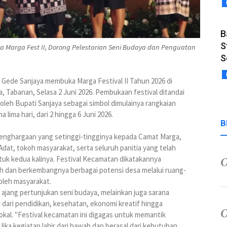
B
S
Marga Fest II, Dorong Pelestarian Seni Budaya dan Penguatan
S
 Gede Sanjaya membuka Marga Festival II Tahun 2026 di
 Tabanan, Selasa 2 Juni 2026. Pembukaan festival ditandai
leh Bupati Sanjaya sebagai simbol dimulainya rangkaian
lima hari, dari 2 hingga 6 Juni 2026.
B
penghargaan yang setinggi-tingginya kepada Camat Marga,
at, tokoh masyarakat, serta seluruh panitia yang telah
tuk kedua kalinya. Festival Kecamatan dikatakannya
dan berkembangnya berbagai potensi desa melalui ruang-
 oleh masyarakat.
 ajang pertunjukan seni budaya, melainkan juga sarana
dari pendidikan, kesehatan, ekonomi kreatif hingga
kal. "Festival kecamatan ini digagas untuk memantik
Jika kegiatan lahir dari bawah dan berasal dari kebutuhan