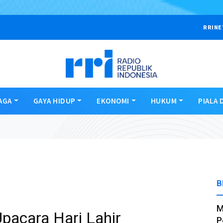
RRINE
AGA
GAYA HIDUP
EKONOMI
HUKUM
PIALA 
B
M
Upacara Hari Lahir
P