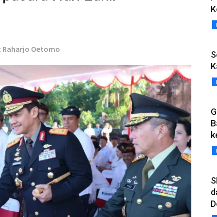
K
at Raharjo Oetomo
S
K
G
B
k
S
d
D