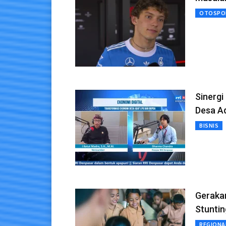
OTOSPO
Sinergi
Desa A
BISNIS
Gerakan
Stuntin
REGIONA