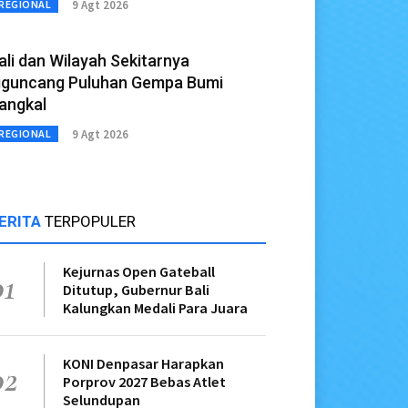
9 Agt 2026
REGIONAL
ali dan Wilayah Sekitarnya
iguncang Puluhan Gempa Bumi
angkal
9 Agt 2026
REGIONAL
ERITA
TERPOPULER
Kejurnas Open Gateball
01
Ditutup, Gubernur Bali
Kalungkan Medali Para Juara
KONI Denpasar Harapkan
02
Porprov 2027 Bebas Atlet
Selundupan