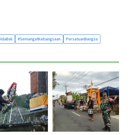
ldaBali
#SemangatKebangsaan
PersatuanBangsa