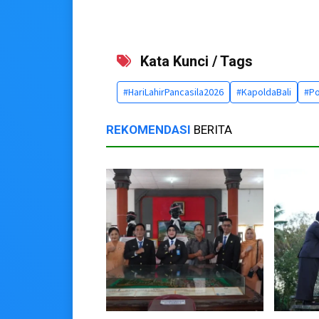
Kata Kunci / Tags
#HariLahirPancasila2026
#KapoldaBali
#Po
REKOMENDASI
BERITA