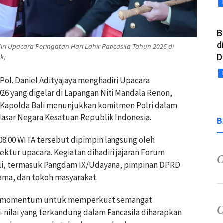
B
d
diri Upacara Peringatan Hari Lahir Pancasila Tahun 2026 di
D
k)
n Pol. Daniel Adityajaya menghadiri Upacara
026 yang digelar di Lapangan Niti Mandala Renon,
an Kapolda Bali menunjukkan komitmen Polri dalam
dasar Negara Kesatuan Republik Indonesia.
B
08.00 WITA tersebut dipimpin langsung oleh
ektur upacara. Kegiatan dihadiri jajaran Forum
Bali, termasuk Pangdam IX/Udayana, pimpinan DPRD
agama, dan tokoh masyarakat.
jadi momentum untuk memperkuat semangat
-nilai yang terkandung dalam Pancasila diharapkan