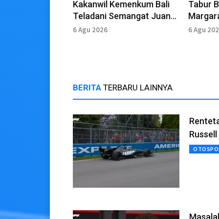
Kakanwil Kemenkum Bali
Tabur 
Teladani Semangat Juang
Margara
Pahlawan
Kemenk
6 Agu 2026
6 Agu 20
Jasa P
BERITA
TERBARU LAINNYA
Rentet
Russell
OTOSPO
Masalah