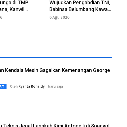
Bunga di TMP
Wujudkan Pengabdian TNI,
na, Kanwil
Babinsa Belumbang Kawal
um Bali Kenang
Prosesi Ngaben
26
6 Agu 2026
ahlawan
an Kendala Mesin Gagalkan Kemenangan George
Oleh
Ryanta Ronaldy
baru saja
RT
 Teknis Jegal Langkah Kimi Antonelli di Spanyol