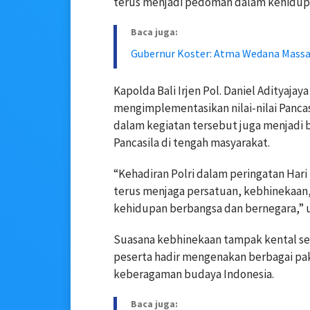
terus menjadi pedoman dalam kehidupa
Baca juga:
Gubernur Koster: Atma Wedana Mass
Kapolda Bali Irjen Pol. Daniel Adityaj
mengimplementasikan nilai-nilai Pancas
dalam kegiatan tersebut juga menjadi
Pancasila di tengah masyarakat.
“Kehadiran Polri dalam peringatan Har
terus menjaga persatuan, kebhinekaan, 
kehidupan berbangsa dan bernegara,” u
Suasana kebhinekaan tampak kental se
peserta hadir mengenakan berbagai pa
keberagaman budaya Indonesia.
Baca juga: