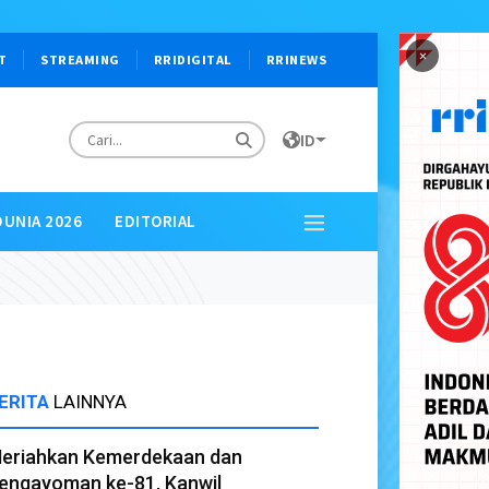
×
T
STREAMING
RRIDIGITAL
RRINEWS
ID
DUNIA 2026
EDITORIAL
ERITA
LAINNYA
eriahkan Kemerdekaan dan
engayoman ke-81, Kanwil