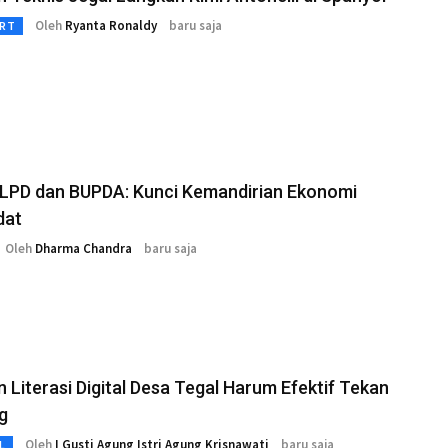
Oleh
Ryanta Ronaldy
baru saja
RT
 LPD dan BUPDA: Kunci Kemandirian Ekonomi
dat
Oleh
Dharma Chandra
baru saja
 Literasi Digital Desa Tegal Harum Efektif Tekan
g
Oleh
I Gusti Agung Istri Agung Krisnawati
baru saja
L