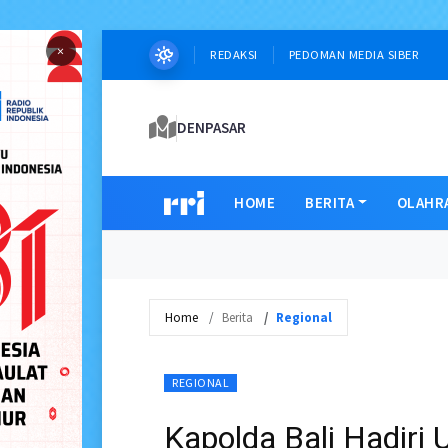
×
REDAKSI
PEDOMAN MEDIA SIBER
DENPASAR
HOME
BERITA
OLAHR
Home
Berita
Regional
REGIONAL
Kapolda Bali Hadiri 