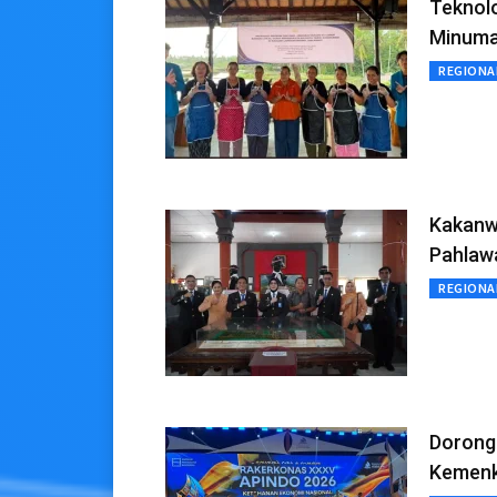
Teknolo
Minuma
REGIONA
Kakanw
Pahlaw
REGIONA
Dorong
Kemenku