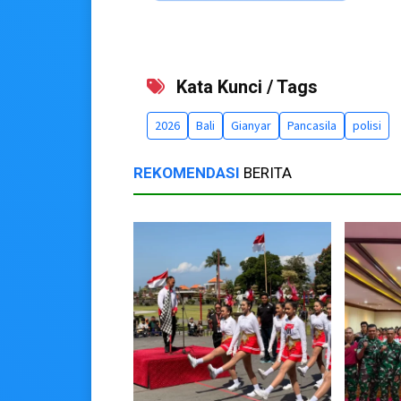
Kata Kunci / Tags
2026
Bali
Gianyar
Pancasila
polisi
REKOMENDASI
BERITA