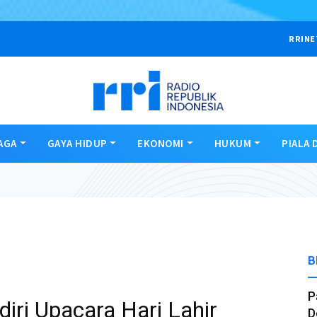
RRINE
AGA
GAYA HIDUP
EKONOMI
HUKUM
PIALA 
B
P
iri Upacara Hari Lahir
D