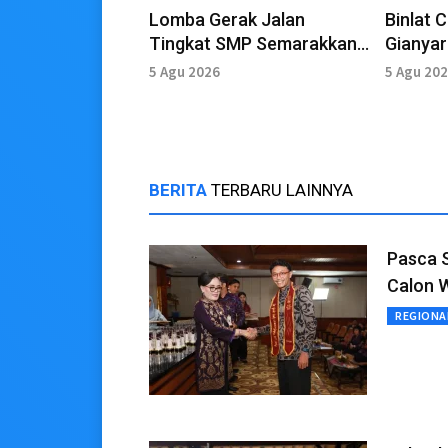
Lomba Gerak Jalan
Binlat 
Tingkat SMP Semarakkan
Gianyar
HUT ke-81 Kemerdekaan RI
Siswa I
5 Agu 2026
5 Agu 20
Intensif
BERITA
TERBARU LAINNYA
Pasca 
Calon 
REGIONA