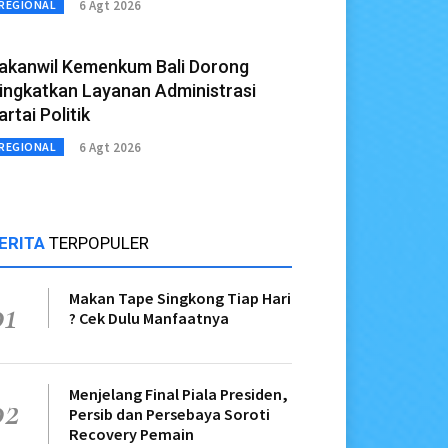
6 Agt 2026
REGIONAL
akanwil Kemenkum Bali Dorong
ingkatkan Layanan Administrasi
artai Politik
6 Agt 2026
REGIONAL
ERITA
TERPOPULER
Makan Tape Singkong Tiap Hari
01
? Cek Dulu Manfaatnya
Menjelang Final Piala Presiden,
02
Persib dan Persebaya Soroti
Recovery Pemain