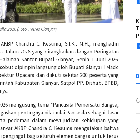
K
T
ila 2026 (Foto: Polres Gianyar)
P
r AKBP Chandra C. Kesuma, S.I.K., M.H., menghadiri
ila Tahun 2026 yang dirangkaikan dengan Peringatan
Halaman Kantor Bupati Gianyar, Senin 1 Juni 2026.
sebut dipimpin langsung oleh Bupati Gianyar I Made
spektur Upacara dan diikuti sekitar 200 peserta yang
B
erintah Kabupaten Gianyar, Satpol PP, Dishub, BPBD,
nya.
n 2026 mengusung tema “Pancasila Pemersatu Bangsa,
skan pentingnya nilai-nilai Pancasila sebagai dasar
erta pedoman dalam mewujudkan kehidupan yang
s Gianyar AKBP Chandra C. Kesuma mengatakan bahwa
i pengingat bagi seluruh elemen bangsa untuk terus