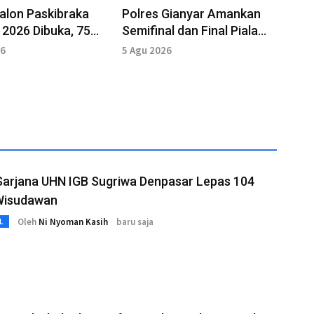
Calon Paskibraka
Polres Gianyar Amankan
 2026 Dibuka, 75
Semifinal dan Final Piala
kuti Pembinaan
Presiden 2026
26
5 Agu 2026
Sarjana UHN IGB Sugriwa Denpasar Lepas 104
Wisudawan
Oleh
Ni Nyoman Kasih
baru saja
L