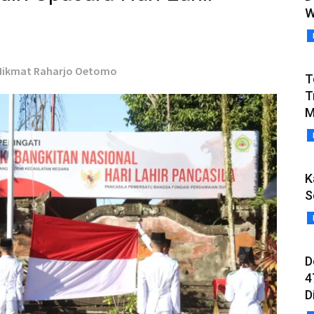
W
 Hikmat Raharjo Oetomo
T
T
M
K
S
D
4
D