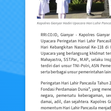
Kapolres Gianyar Hadiri Upacara Hari Lahir Pancas
RRI.CO.ID, Gianyar - Kapolres Gianya
Upacara Peringatan Hari Lahir Pancas
Hari Kebangkitan Nasional Ke-118 di 
Upacara yang berlangsung khidmat ter
Mahayastra, SST.Par., M.AP., selaku In
terdiri dari unsur TNI-Polri, ASN Pem
serta berbagai unsur pemerintahan lain
Peringatan Hari Lahir Pancasila Tahu
Fondasi Perdamaian Dunia”, yang menega
negara, pemersatu keberagaman, s
damai, adil, dan sejahtera. Kapolre
momentum Hari Lahir Pancasila menjad