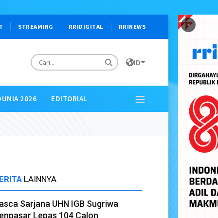
×
T
STREAMING
RRIDIGITAL
RRINEWS
ID
DUNIA 2026
EDITORIAL
ERITA
LAINNYA
asca Sarjana UHN IGB Sugriwa
enpasar Lepas 104 Calon