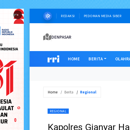
×
REDAKSI
PEDOMAN MEDIA SIBER
DENPASAR
HOME
BERITA
OLAHR
Home
Berita
Regional
REGIONAL
Kapolres Gianyar Had