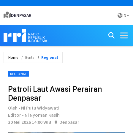
DENPASAR
ID
Home
Berita
Regional
REGIONAL
Patroli Laut Awasi Perairan
Denpasar
Oleh - Ni Putu Widyawati
Editor - Ni Nyoman Kasih
30 Mei 2026 14:00 WIB
Denpasar