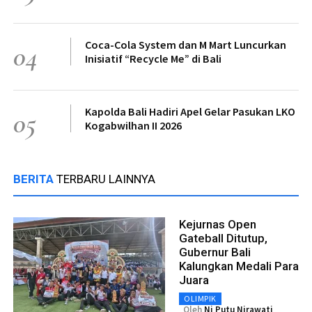
Coca-Cola System dan M Mart Luncurkan
04
Inisiatif “Recycle Me” di Bali
Kapolda Bali Hadiri Apel Gelar Pasukan LKO
05
Kogabwilhan II 2026
BERITA
TERBARU LAINNYA
Kejurnas Open
Gateball Ditutup,
Gubernur Bali
Kalungkan Medali Para
Juara
OLIMPIK
Oleh
Ni Putu Nirawati