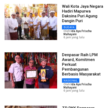
Wali Kota Jaya Negara
Hadiri Mapurwa
Daksina Puri Agung
Dangin Puri
BUDAYA
Oleh
Ida Ayu Frischa
Mahayani
6 jam yang lalu
Denpasar Raih LPM
Award, Komitmen
Perkuat
Pembangunan
Berbasis Masyarakat
NASIONAL
Oleh
Ida Ayu Frischa
Mahayani
6 jam yang lalu
TP PKK Denpasar