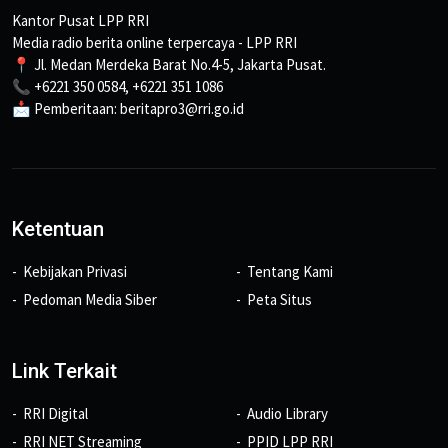
Kantor Pusat LPP RRI
Media radio berita online terpercaya - LPP RRI
📍 Jl. Medan Merdeka Barat No.4-5, Jakarta Pusat.
📞 +6221 350 0584, +6221 351 1086
📩 Pemberitaan: beritapro3@rri.go.id
Ketentuan
Kebijakan Privasi
Tentang Kami
Pedoman Media Siber
Peta Situs
Link Terkait
RRI Digital
Audio Library
RRI NET Streaming
PPID LPP RRI