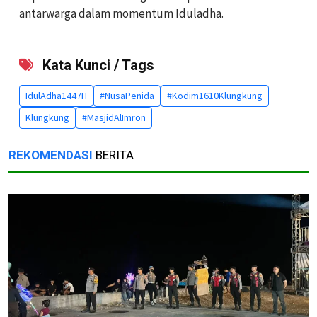
antarwarga dalam momentum Iduladha.
Kata Kunci / Tags
IdulAdha1447H
#NusaPenida
#Kodim1610Klungkung
Klungkung
#MasjidAlImron
REKOMENDASI
BERITA