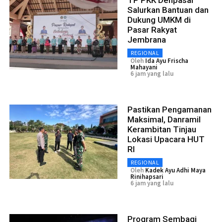
Salurkan Bantuan dan
Dukung UMKM di
Pasar Rakyat
Jembrana
REGIONAL
Oleh
Ida Ayu Frischa
Mahayani
6 jam yang lalu
Pastikan Pengamanan
Maksimal, Danramil
Kerambitan Tinjau
Lokasi Upacara HUT
RI
REGIONAL
Oleh
Kadek Ayu Adhi Maya
Rinihapsari
6 jam yang lalu
Program Sembagi