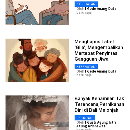
KESEHATAN
Oleh
I Gede Anang Duta
baru saja
Menghapus Label
'Gila', Mengembalikan
Martabat Penyintas
Gangguan Jiwa
KESEHATAN
Oleh
I Gede Anang Duta
baru saja
Banyak Kehamilan Tak
Terencana,Pernikahan
Dini di Bali Melonjak
REGIONAL
Oleh
I Gusti Agung Istri
Agung Krisnawati
baru saja