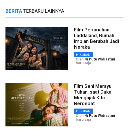
BERITA
TERBARU LAINNYA
Film Perumahan
Laddaland, Rumah
Impian Berubah Jadi
Neraka
HIBURAN
Oleh
Ni Putu Widiastini
baru saja
Film Seni Merayu
Tuhan, saat Duka
Mengajak Kita
Berdebat
HIBURAN
Oleh
Ni Putu Widiastini
baru saja