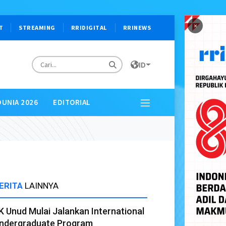
×
T
STREAMING
RRIDIGITAL
RRINEWS
ID
DUNIA 2026
EDITORIAL
ERITA
LAINNYA
K Unud Mulai Jalankan International
ndergraduate Program