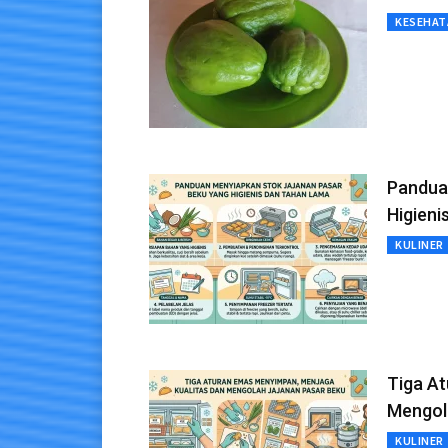
KESEHAT
Pandua
Higien
KULINER
Tiga At
Mengol
KULINER