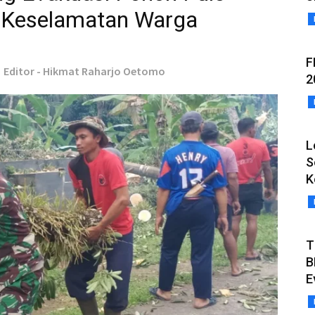
 Keselamatan Warga
F
Editor - Hikmat Raharjo Oetomo
2
L
S
K
T
B
E