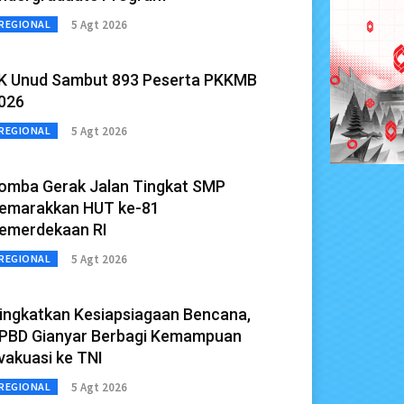
5 Agt 2026
REGIONAL
K Unud Sambut 893 Peserta PKKMB
026
5 Agt 2026
REGIONAL
omba Gerak Jalan Tingkat SMP
emarakkan HUT ke-81
emerdekaan RI
5 Agt 2026
REGIONAL
ingkatkan Kesiapsiagaan Bencana,
PBD Gianyar Berbagi Kemampuan
vakuasi ke TNI
5 Agt 2026
REGIONAL