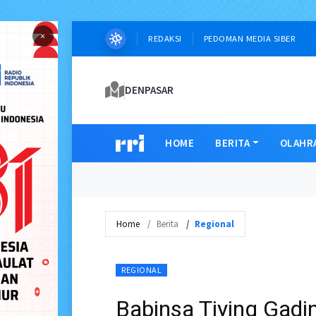
×
REDAKSI
PEDOMAN MEDIA SIBER
DENPASAR
HOME
BERITA
OLAHR
Home
Berita
Regional
REGIONAL
Babinsa Tiying Gadi