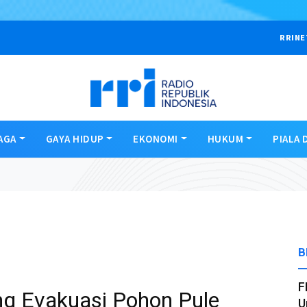
RRINE
AGA
GAYA HIDUP
EKONOMI
HUKUM
PIALA 
B
F
ng Evakuasi Pohon Pule
U