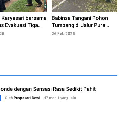
 Karyasari bersama
Babinsa Tangani Pohon
s Evakuasi Tiga
Tumbang di Jalur Pura
i Gunung Batukaru
Luhur Batukau
026
26 Feb 2026
onde dengan Sensasi Rasa Sedikit Pahit
Oleh
Puspasari Dewi
47 menit yang lalu