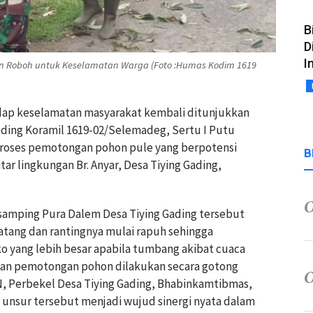
B
D
I
an Roboh untuk Keselamatan Warga (Foto :Humas Kodim 1619
adap keselamatan masyarakat kembali ditunjukkan
 Gading Koramil 1619-02/Selemadeg, Sertu I Putu
roses pemotongan pohon pule yang berpotensi
B
r lingkungan Br. Anyar, Desa Tiying Gading,
samping Pura Dalem Desa Tiying Gading tersebut
atang dan rantingnya mulai rapuh sehingga
o yang lebih besar apabila tumbang akibat cuaca
tan pemotongan pohon dilakukan secara gotong
, Perbekel Desa Tiying Gading, Bhabinkamtibmas,
uh unsur tersebut menjadi wujud sinergi nyata dalam