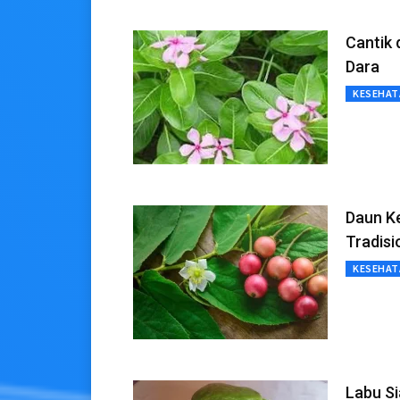
Cantik 
Dara
KESEHAT
Daun K
Tradisi
KESEHAT
Labu Si