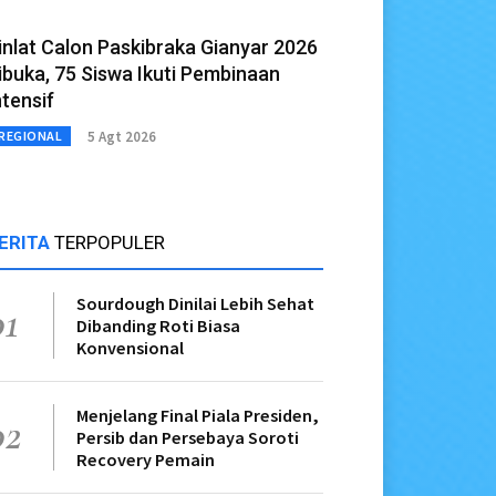
inlat Calon Paskibraka Gianyar 2026
ibuka, 75 Siswa Ikuti Pembinaan
ntensif
5 Agt 2026
REGIONAL
ERITA
TERPOPULER
Sourdough Dinilai Lebih Sehat
01
Dibanding Roti Biasa
Konvensional
Menjelang Final Piala Presiden,
02
Persib dan Persebaya Soroti
Recovery Pemain