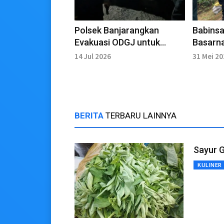
Polsek Banjarangkan
Babinsa
Evakuasi ODGJ untuk
Basarna
Penanganan Medis
Pendak
14 Jul 2026
31 Mei 2
BERITA
TERBARU LAINNYA
Sayur G
KULINER