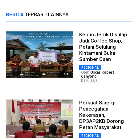
BERITA
TERBARU LAINNYA
Kebun Jeruk Disulap
Jadi Coffee Shop,
Petani Selulung
Kintamani Buka
Sumber Cuan
REGIONAL
Oleh
Oscar Robert
Cahyono
baru saja
Perkuat Sinergi
Pencegahan
Kekerasan,
DP3AP2KB Dorong
Peran Masyarakat
REGIONAL