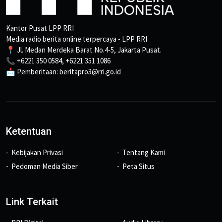
Kantor Pusat LPP RRI
Media radio berita online terpercaya - LPP RRI
📍 Jl. Medan Merdeka Barat No.4-5, Jakarta Pusat.
📞 +6221 350 0584, +6221 351 1086
📩 Pemberitaan: beritapro3@rri.go.id
Ketentuan
Kebijakan Privasi
Tentang Kami
Pedoman Media Siber
Peta Situs
Link Terkait