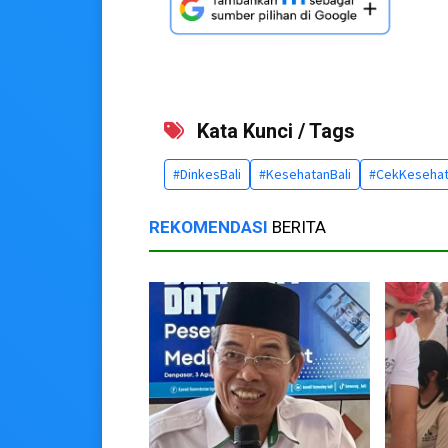
Kata Kunci / Tags
#DinkesBali
#KesehatanBali
#CekKesehat
REKOMENDASI
BERITA