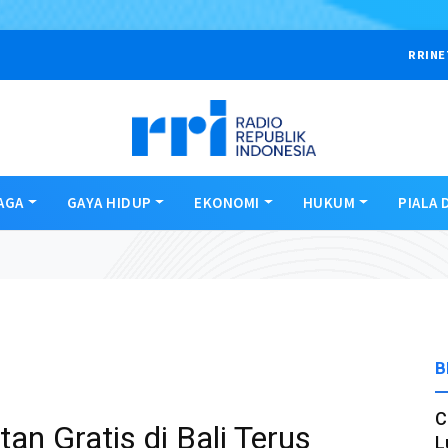
RRINE
AGA
GAYA HIDUP
EKONOMI
HUKUM
PIALA 
B
C
n Gratis di Bali Terus
L