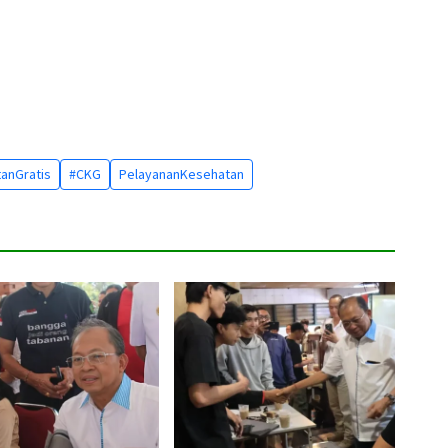
anGratis
#CKG
PelayananKesehatan