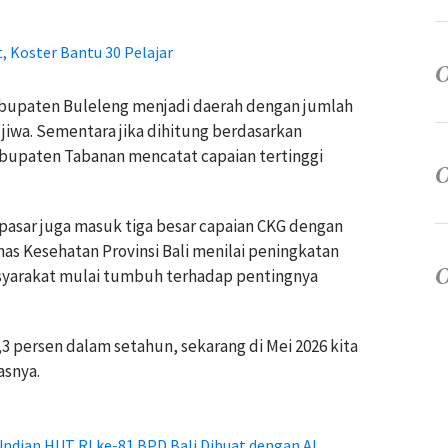
 Koster Bantu 30 Pelajar
abupaten Buleleng menjadi daerah dengan jumlah
 jiwa. Sementara jika dihitung berdasarkan
abupaten Tabanan mencatat capaian tertinggi
pasar juga masuk tiga besar capaian CKG dengan
nas Kesehatan Provinsi Bali menilai peningkatan
yarakat mulai tumbuh terhadap pentingnya
,3 persen dalam setahun, sekarang di Mei 2026 kita
asnya.
ndian HUT RI ke-81 BPD Bali Dibuat dengan AI