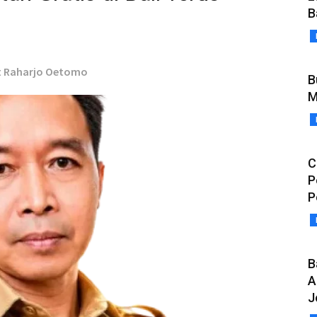
B
at Raharjo Oetomo
B
M
C
P
P
B
A
J