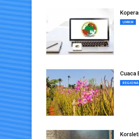
Koperas
UMKM
Cuaca 
REGIONA
Korslet