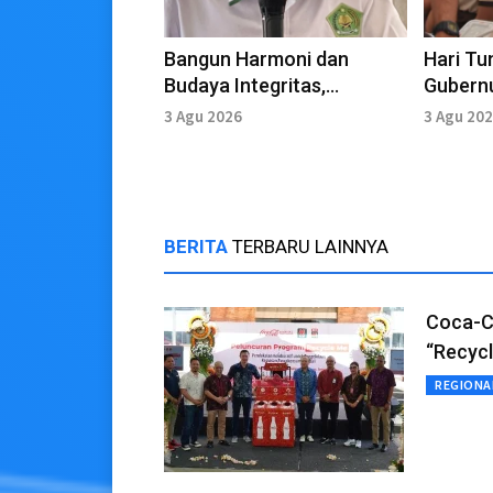
Bangun Harmoni dan
Hari Tu
Budaya Integritas,
Gubernu
Kemenag Bali Perkuat
Muda d
3 Agu 2026
3 Agu 20
Sinergi dengan Media
BERITA
TERBARU LAINNYA
Coca-Co
“Recycl
REGIONA