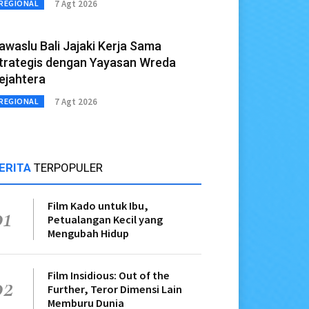
7 Agt 2026
REGIONAL
awaslu Bali Jajaki Kerja Sama
trategis dengan Yayasan Wreda
ejahtera
7 Agt 2026
REGIONAL
ERITA
TERPOPULER
Film Kado untuk Ibu,
01
Petualangan Kecil yang
Mengubah Hidup
Film Insidious: Out of the
02
Further, Teror Dimensi Lain
Memburu Dunia