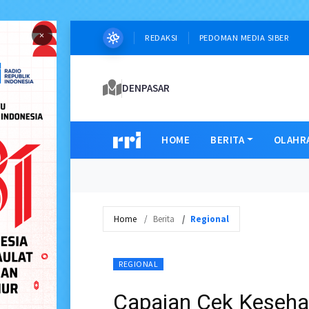
×
REDAKSI
PEDOMAN MEDIA SIBER
DENPASAR
HOME
BERITA
OLAHR
Home
Berita
Regional
REGIONAL
Capaian Cek Kesehata