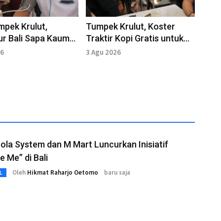
mpek Krulut,
Tumpek Krulut, Koster
r Bali Sapa Kaum
Traktir Kopi Gratis untuk
i Tabanan
Dukung UMKM
26
3 Agu 2026
la System dan M Mart Luncurkan Inisiatif
e Me” di Bali
Oleh
Hikmat Raharjo Oetomo
baru saja
L