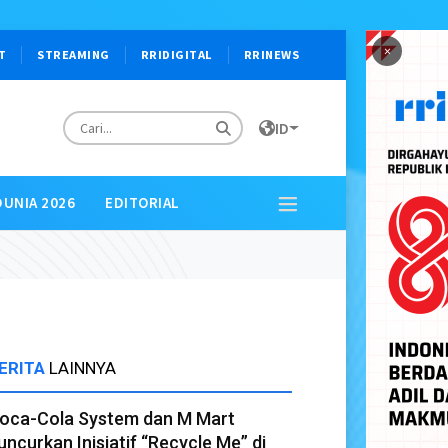
×
T
STREAMING
RRIDIGITAL
RRINEWS
ID
DUNIA 2026
EDITORIAL
ERITA
LAINNYA
oca-Cola System dan M Mart
uncurkan Inisiatif “Recycle Me” di