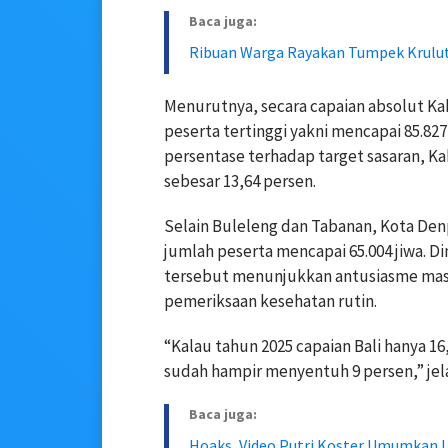
Baca juga:
Ribuan Warga Rayakan Tumpek Krulut,
Menurutnya, secara capaian absolut K
peserta tertinggi yakni mencapai 85.827
persentase terhadap target sasaran, K
sebesar 13,64 persen.
Selain Buleleng dan Tabanan, Kota Den
jumlah peserta mencapai 65.004 jiwa. Di
tersebut menunjukkan antusiasme mas
pemeriksaan kesehatan rutin.
“Kalau tahun 2025 capaian Bali hanya 16
sudah hampir menyentuh 9 persen,” jel
Baca juga:
Hoaks, Video Putri Koster Umumkan U