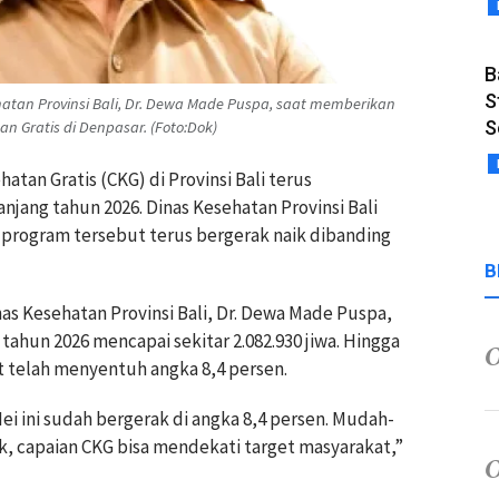
B
S
tan Provinsi Bali, Dr. Dewa Made Puspa, saat memberikan
S
n Gratis di Denpasar. (Foto:Dok)
atan Gratis (CKG) di Provinsi Bali terus
jang tahun 2026. Dinas Kesehatan Provinsi Bali
 program tersebut terus bergerak naik dibanding
B
s Kesehatan Provinsi Bali, Dr.
Dewa Made Puspa
,
tahun 2026 mencapai sekitar 2.082.930 jiwa. Hingga
t telah menyentuh angka 8,4 persen.
Mei ini sudah bergerak di angka 8,4 persen. Mudah-
, capaian CKG bisa mendekati target masyarakat,”