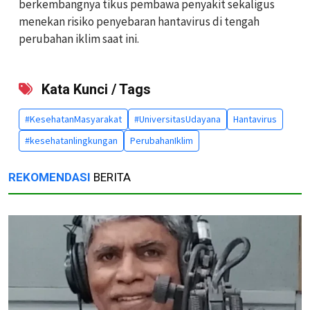
berkembangnya tikus pembawa penyakit sekaligus
menekan risiko penyebaran hantavirus di tengah
perubahan iklim saat ini.
Kata Kunci / Tags
#KesehatanMasyarakat
#UniversitasUdayana
Hantavirus
#kesehatanlingkungan
PerubahanIklim
REKOMENDASI
BERITA