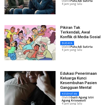
Oleh
I Putu Adi Sutirta
4 jam yang lalu
Pikiran Tak
Terkendali, Awal
Konflik di Media Sosial
BUDAYA
Oleh
I Putu Adi Sutirta
4 jam yang lalu
Edukasi Penerimaan
Keluarga Kunci
Kesembuhan Pasien
Gangguan Mental
KESEHATAN
Oleh
I Gusti Agung Istri
Agung Krisnawati
4 jam yang lalu