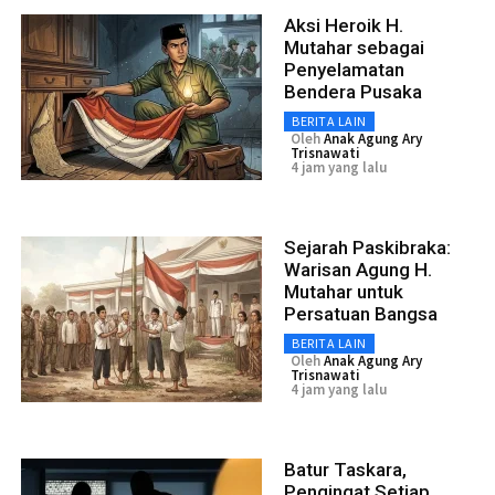
Aksi Heroik H.
Mutahar sebagai
Penyelamatan
Bendera Pusaka
BERITA LAIN
Oleh
Anak Agung Ary
Trisnawati
4 jam yang lalu
Sejarah Paskibraka:
Warisan Agung H.
Mutahar untuk
Persatuan Bangsa
BERITA LAIN
Oleh
Anak Agung Ary
Trisnawati
4 jam yang lalu
Batur Taskara,
Pengingat Setiap