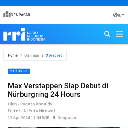
DENPASAR
ID
Home
Olahraga
Otosport
OTOSPORT
Max Verstappen Siap Debut di
Nürburgring 24 Hours
Oleh - Ryanta Ronaldy
Editor - Ni Putu Nirawati
12 Apr 2026 11:04 WIB
Denpasar