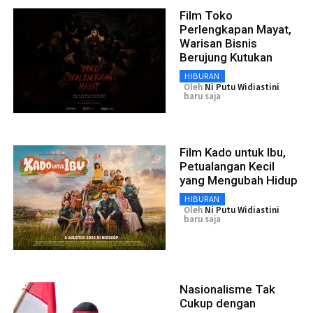
Film Toko
Perlengkapan Mayat,
Warisan Bisnis
Berujung Kutukan
HIBURAN
Oleh
Ni Putu Widiastini
baru saja
Film Kado untuk Ibu,
Petualangan Kecil
yang Mengubah Hidup
HIBURAN
Oleh
Ni Putu Widiastini
baru saja
Nasionalisme Tak
Cukup dengan