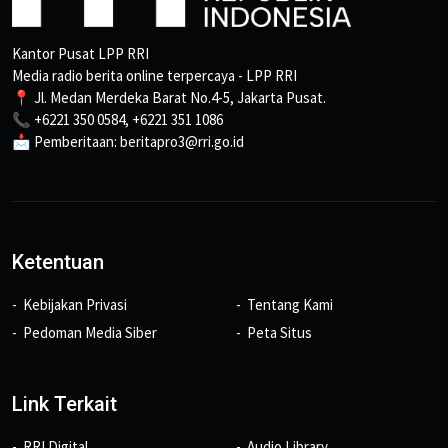
Kantor Pusat LPP RRI
Media radio berita online terpercaya - LPP RRI
📍 Jl. Medan Merdeka Barat No.4-5, Jakarta Pusat.
📞 +6221 350 0584, +6221 351 1086
📩 Pemberitaan: beritapro3@rri.go.id
Ketentuan
Kebijakan Privasi
Tentang Kami
Pedoman Media Siber
Peta Situs
Link Terkait
RRI Digital
Audio Library