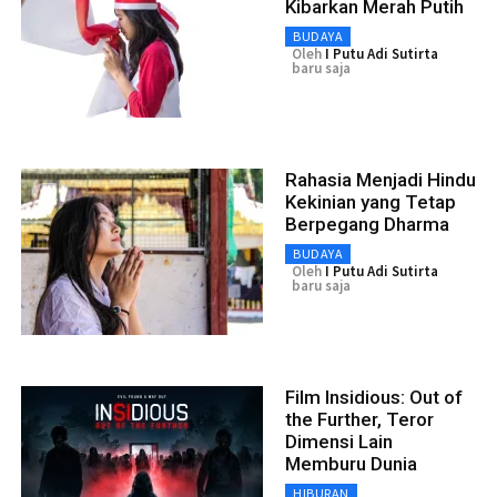
Kibarkan Merah Putih
BUDAYA
Oleh
I Putu Adi Sutirta
baru saja
Rahasia Menjadi Hindu
Kekinian yang Tetap
Berpegang Dharma
BUDAYA
Oleh
I Putu Adi Sutirta
baru saja
Film Insidious: Out of
the Further, Teror
Dimensi Lain
Memburu Dunia
HIBURAN