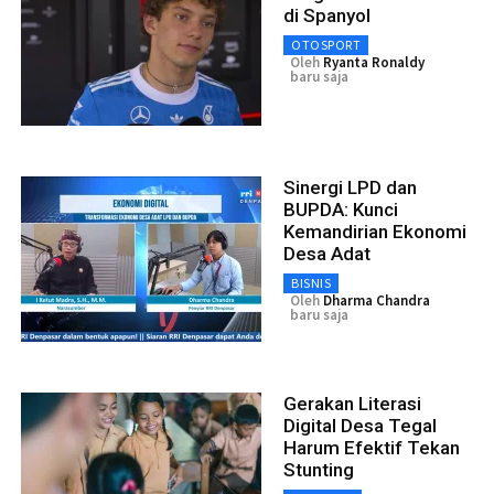
di Spanyol
OTOSPORT
Oleh
Ryanta Ronaldy
baru saja
Sinergi LPD dan
BUPDA: Kunci
Kemandirian Ekonomi
Desa Adat
BISNIS
Oleh
Dharma Chandra
baru saja
Gerakan Literasi
Digital Desa Tegal
Harum Efektif Tekan
Stunting