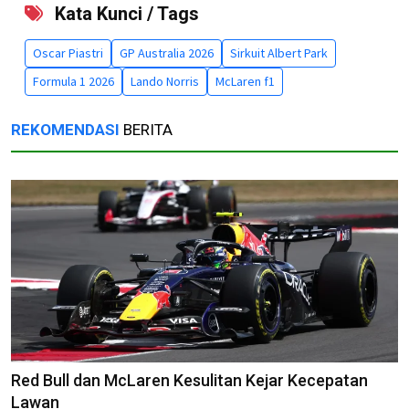
Kata Kunci / Tags
Oscar Piastri
GP Australia 2026
Sirkuit Albert Park
Formula 1 2026
Lando Norris
McLaren f1
REKOMENDASI
BERITA
Red Bull dan McLaren Kesulitan Kejar Kecepatan
Lawan