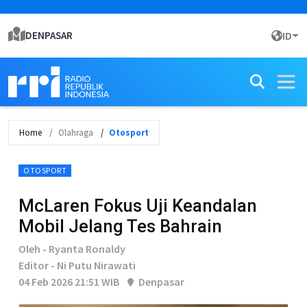
DENPASAR
ID
Home
Olahraga
Otosport
OTOSPORT
McLaren Fokus Uji Keandalan
Mobil Jelang Tes Bahrain
Oleh - Ryanta Ronaldy
Editor - Ni Putu Nirawati
04 Feb 2026 21:51 WIB
Denpasar