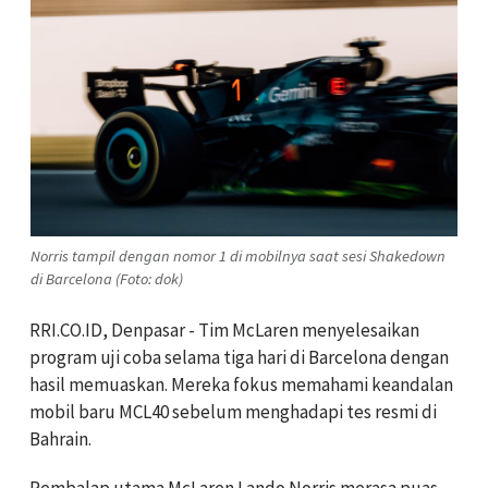
Norris tampil dengan nomor 1 di mobilnya saat sesi Shakedown
di Barcelona (Foto: dok)
RRI.CO.ID, Denpasar - Tim McLaren menyelesaikan
program uji coba selama tiga hari di Barcelona dengan
hasil memuaskan. Mereka fokus memahami keandalan
mobil baru MCL40 sebelum menghadapi tes resmi di
Bahrain.
Pembalap utama McLaren Lando Norris merasa puas