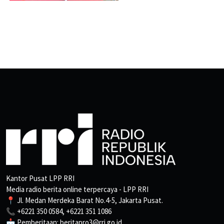
Kantor Pusat LPP RRI
Media radio berita online terpercaya - LPP RRI
📍 Jl. Medan Merdeka Barat No.4-5, Jakarta Pusat.
📞 +6221 350 0584, +6221 351 1086
📩 Pemberitaan: beritapro3@rri.go.id