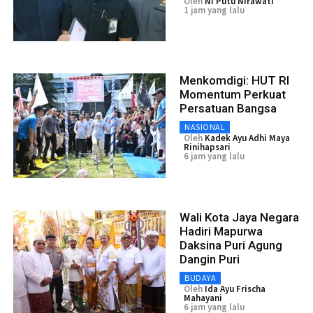
Oleh
Ni Putu Nirawati
1 jam yang lalu
Menkomdigi: HUT RI
Momentum Perkuat
Persatuan Bangsa
NASIONAL
Oleh
Kadek Ayu Adhi Maya
Rinihapsari
6 jam yang lalu
Wali Kota Jaya Negara
Hadiri Mapurwa
Daksina Puri Agung
Dangin Puri
BUDAYA
Oleh
Ida Ayu Frischa
Mahayani
6 jam yang lalu