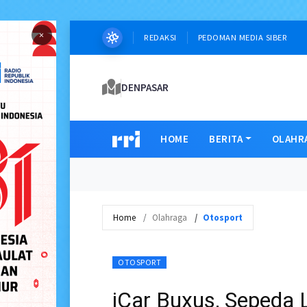
×
REDAKSI
PEDOMAN MEDIA SIBER
DENPASAR
HOME
BERITA
OLAHR
Home
Olahraga
Otosport
OTOSPORT
iCar Buxus, Sepeda 