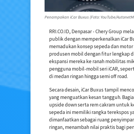
Penampakan iCar Buxus (Foto: YouTube/AutonetM
RRI.CO.ID, Denpasar - Chery Group mela
publik dengan memperkenalkan iCar Bux
memadukan konsep sepeda dan motor lis
produsen mobil dengan fitur lengkap 
ekspansi mereka ke ranah mobilitas mik
pengguna mobil-mobil seri iCAR, seper
di medan ringan hingga semi off road.
Secara desain, iCar Buxus tampil men
yang menguatkan kesan tangguh. Bagia
upside down serta rem cakram untuk k
sepeda ini memiliki rangka terekspos y
dimanfaatkan sebagai ruang penyimpa
ringan, menambah nilai praktis bagi p