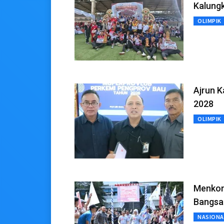
Kalungk
OLIMPIK
Ajrun K
2028
OLIMPIK
Menkom
Bangsa
NASIONA