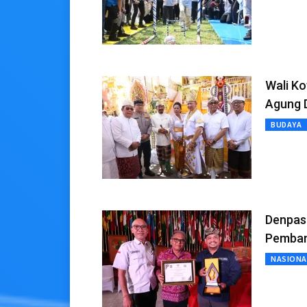
Wali Ko
Agung D
BUDAYA
Denpas
Pemban
NASIONA