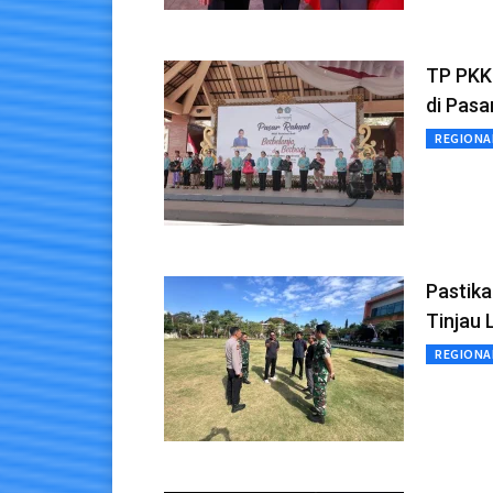
TP PKK
di Pas
REGIONA
Pastik
Tinjau 
REGIONA