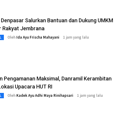
 Denpasar Salurkan Bantuan dan Dukung UMKM
ar Rakyat Jembrana
Oleh
Ida Ayu Frischa Mahayani
1 jam yang lalu
L
an Pengamanan Maksimal, Danramil Kerambitan
Lokasi Upacara HUT RI
Oleh
Kadek Ayu Adhi Maya Rinihapsari
1 jam yang lalu
L