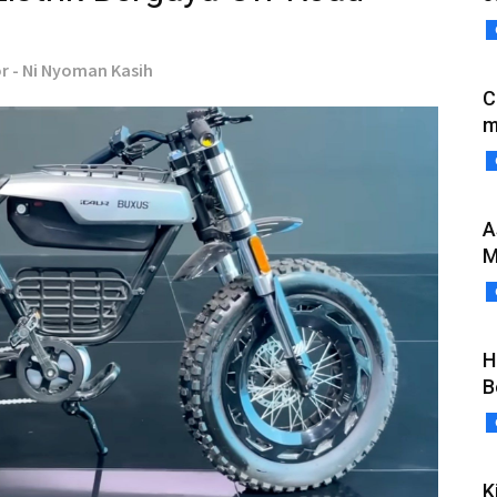
or - Ni Nyoman Kasih
C
m
A
M
H
B
K