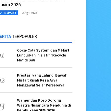
usim 2026
2 Agt 2026
OTOSPORT
ERITA
TERPOPULER
Coca-Cola System dan M Mart
01
Luncurkan Inisiatif “Recycle
Me” di Bali
Prestasi yang Lahir di Bawah
02
Mistar: Kisah Reza Arya
Mengawal Gelar Persebaya
Wamendag Roro Dorong
03
Wastra Nusantara Mendunia di
Pembukaan SFW 2026