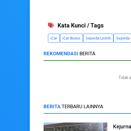
Kata Kunci / Tags
iCar
iCar Buxus
Sepeda Listrik
Sepeda L
REKOMENDASI
BERITA
Tidak 
BERITA
TERBARU LAINNYA
Kejurna