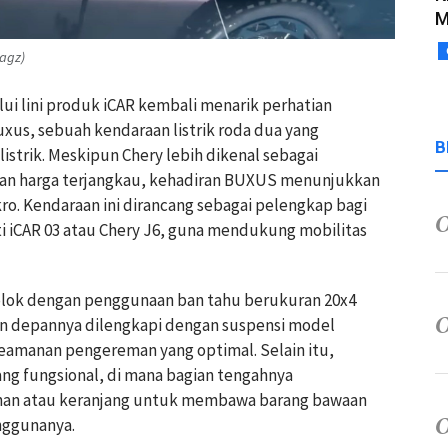
M
agz)
lui lini produk iCAR kembali menarik perhatian
us, sebuah kendaraan listrik roda dua yang
B
trik. Meskipun Chery lebih dikenal sebagai
dan harga terjangkau, kehadiran BUXUS menunjukkan
ro. Kendaraan ini dirancang sebagai pelengkap bagi
ti iCAR 03 atau Chery J6, guna mendukung mobilitas
colok dengan penggunaan ban tahu berukuran 20x4
n depannya dilengkapi dengan suspensi model
eamanan pengereman yang optimal. Selain itu,
ang fungsional, di mana bagian tengahnya
nan atau keranjang untuk membawa barang bawaan
enggunanya.