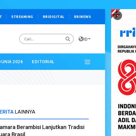
×
T
STREAMING
RRIDIGITAL
RRINEWS
ID
DUNIA 2026
EDITORIAL
ERITA
LAINNYA
amara Berambisi Lanjutkan Tradisi
uara Brasil