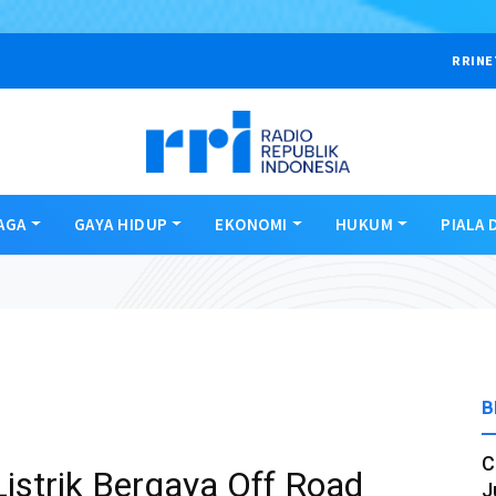
RRINE
AGA
GAYA HIDUP
EKONOMI
HUKUM
PIALA 
B
C
Listrik Bergaya Off Road
J