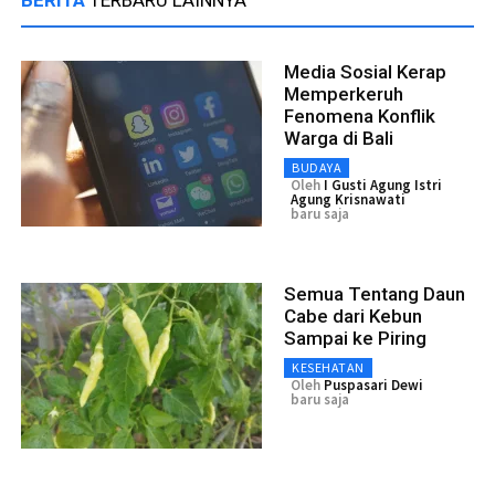
BERITA
TERBARU LAINNYA
Media Sosial Kerap
Memperkeruh
Fenomena Konflik
Warga di Bali
BUDAYA
Oleh
I Gusti Agung Istri
Agung Krisnawati
baru saja
Semua Tentang Daun
Cabe dari Kebun
Sampai ke Piring
KESEHATAN
Oleh
Puspasari Dewi
baru saja