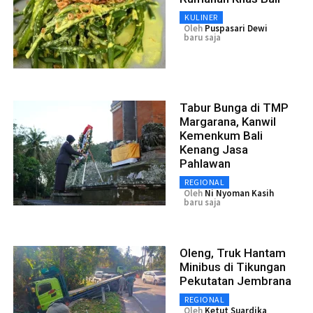
KULINER
Oleh
Puspasari Dewi
baru saja
Tabur Bunga di TMP
Margarana, Kanwil
Kemenkum Bali
Kenang Jasa
Pahlawan
REGIONAL
Oleh
Ni Nyoman Kasih
baru saja
Oleng, Truk Hantam
Minibus di Tikungan
Pekutatan Jembrana
REGIONAL
Oleh
Ketut Suardika