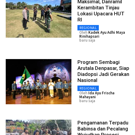
Maksimal, Danramil
Kerambitan Tinjau
Lokasi Upacara HUT
RI
REGIONAL
Oleh
Kadek Ayu Adhi Maya
Rinihapsari
baru saja
Program Sembagi
Arutala Denpasar, Siap
Diadopsi Jadi Gerakan
Nasional
REGIONAL
Oleh
Ida Ayu Frischa
Mahayani
baru saja
Pengamanan Terpadu
Babinsa dan Pecalang
Wujudkan Prosesi