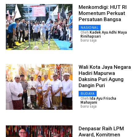
Menkomdigi: HUT RI
Momentum Perkuat
Persatuan Bangsa
NASIONAL
Oleh
Kadek Ayu Adhi Maya
Rinihapsari
baru saja
Wali Kota Jaya Negara
Hadiri Mapurwa
Daksina Puri Agung
Dangin Puri
BUDAYA
Oleh
Ida Ayu Frischa
Mahayani
baru saja
Denpasar Raih LPM
Award, Komitmen