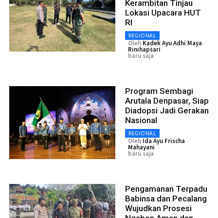
Kerambitan Tinjau
Lokasi Upacara HUT
RI
REGIONAL
Oleh
Kadek Ayu Adhi Maya
Rinihapsari
baru saja
Program Sembagi
Arutala Denpasar, Siap
Diadopsi Jadi Gerakan
Nasional
REGIONAL
Oleh
Ida Ayu Frischa
Mahayani
baru saja
Pengamanan Terpadu
Babinsa dan Pecalang
Wujudkan Prosesi
Ngaben Aman dan