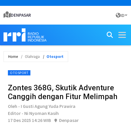
DENPASAR
ID
Home
Olahraga
Otosport
OTOSPORT
Zontes 368G, Skutik Adventure
Canggih dengan Fitur Melimpah
Oleh - I Gusti Agung Yuda Prawira
Editor - Ni Nyoman Kasih
17 Des 2025 14:26 WIB
Denpasar