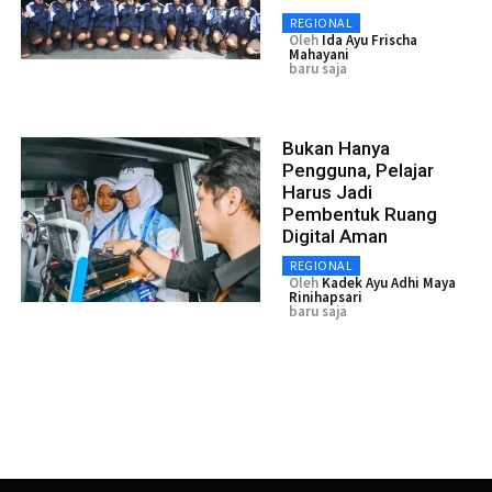
REGIONAL
Oleh
Ida Ayu Frischa
Mahayani
baru saja
Bukan Hanya
Pengguna, Pelajar
Harus Jadi
Pembentuk Ruang
Digital Aman
REGIONAL
Oleh
Kadek Ayu Adhi Maya
Rinihapsari
baru saja