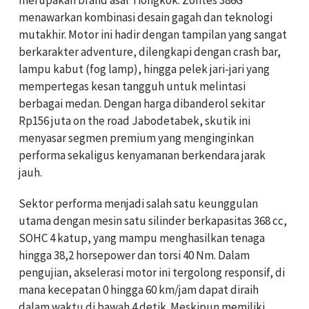
menawarkan kombinasi desain gagah dan teknologi
mutakhir. Motor ini hadir dengan tampilan yang sangat
berkarakter adventure, dilengkapi dengan crash bar,
lampu kabut (fog lamp), hingga pelek jari-jari yang
mempertegas kesan tangguh untuk melintasi
berbagai medan. Dengan harga dibanderol sekitar
Rp156 juta on the road Jabodetabek, skutik ini
menyasar segmen premium yang menginginkan
performa sekaligus kenyamanan berkendara jarak
jauh.
Sektor performa menjadi salah satu keunggulan
utama dengan mesin satu silinder berkapasitas 368 cc,
SOHC 4 katup, yang mampu menghasilkan tenaga
hingga 38,2 horsepower dan torsi 40 Nm. Dalam
pengujian, akselerasi motor ini tergolong responsif, di
mana kecepatan 0 hingga 60 km/jam dapat diraih
dalam waktu di bawah 4 detik. Meskipun memiliki