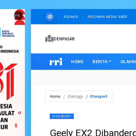
×
REDAKSI
PEDOMAN MEDIA SIBER
DENPASAR
HOME
BERITA
OLAHR
Home
Olahraga
Otosport
OTOSPORT
Geely EX2 Dibandero