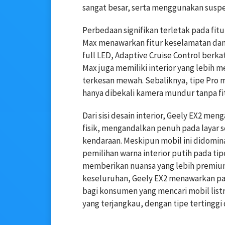
sangat besar, serta menggunakan suspen
Perbedaan signifikan terletak pada fitu
Max menawarkan fitur keselamatan da
full LED, Adaptive Cruise Control berka
Max juga memiliki interior yang lebih 
terkesan mewah. Sebaliknya, tipe Pro m
hanya dibekali kamera mundur tanpa fi
Dari sisi desain interior, Geely EX2 me
fisik, mengandalkan penuh pada layar 
kendaraan. Meskipun mobil ini didominas
pemilihan warna interior putih pada t
memberikan nuansa yang lebih premium
keseluruhan, Geely EX2 menawarkan pak
bagi konsumen yang mencari mobil list
yang terjangkau, dengan tipe tertinggi d