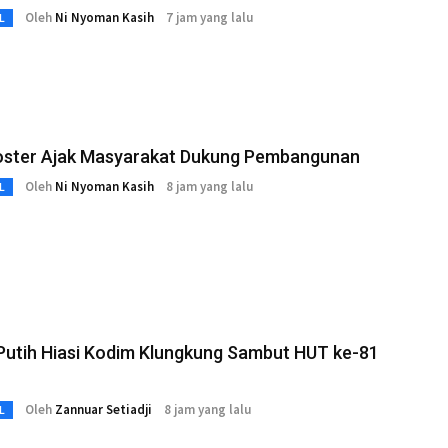
Oleh
Ni Nyoman Kasih
7 jam yang lalu
L
Koster Ajak Masyarakat Dukung Pembangunan
Oleh
Ni Nyoman Kasih
8 jam yang lalu
L
Putih Hiasi Kodim Klungkung Sambut HUT ke-81
Oleh
Zannuar Setiadji
8 jam yang lalu
L