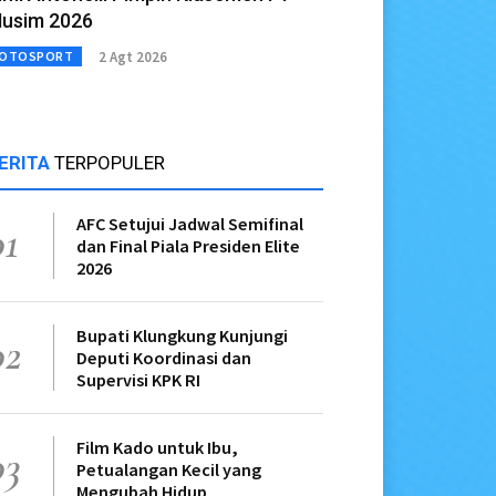
usim 2026
2 Agt 2026
OTOSPORT
ERITA
TERPOPULER
AFC Setujui Jadwal Semifinal
01
dan Final Piala Presiden Elite
2026
Bupati Klungkung Kunjungi
02
Deputi Koordinasi dan
Supervisi KPK RI
Film Kado untuk Ibu,
03
Petualangan Kecil yang
Mengubah Hidup