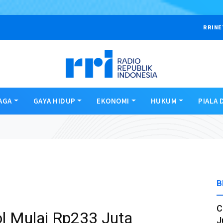
RRINE
AGA
GAYA HIDUP
EKONOMI
HUKUM
PIALA 
B
C
l Mulai Rp233 Juta
J