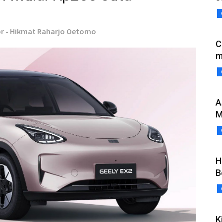
or - Hikmat Raharjo Oetomo
C
m
A
M
H
B
K