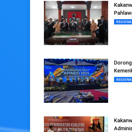
Kakanw
Pahlaw
REGIONA
Dorong
Kemenku
REGIONA
Kakanw
Adminis