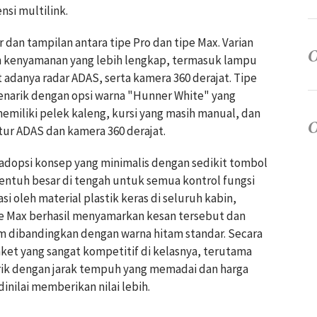
si multilink.
r dan tampilan antara tipe Pro dan tipe Max. Varian
n kenyamanan yang lebih lengkap, termasuk lampu
t adanya radar ADAS, serta kamera 360 derajat. Tipe
menarik dengan opsi warna "Hunner White" yang
emiliki pelek kaleng, kursi yang masih manual, dan
tur ADAS dan kamera 360 derajat.
ngadopsi konsep yang minimalis dengan sedikit tombol
sentuh besar di tengah untuk semua kontrol fungsi
i oleh material plastik keras di seluruh kabin,
ipe Max berhasil menyamarkan kesan tersebut dan
 dibandingkan dengan warna hitam standar. Secara
et yang sangat kompetitif di kelasnya, terutama
rik dengan jarak tempuh yang memadai dan harga
inilai memberikan nilai lebih.