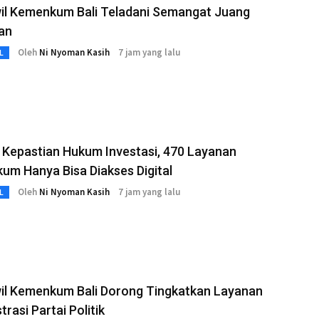
il Kemenkum Bali Teladani Semangat Juang
an
Oleh
Ni Nyoman Kasih
7 jam yang lalu
L
 Kepastian Hukum Investasi, 470 Layanan
m Hanya Bisa Diakses Digital
Oleh
Ni Nyoman Kasih
7 jam yang lalu
L
il Kemenkum Bali Dorong Tingkatkan Layanan
trasi Partai Politik