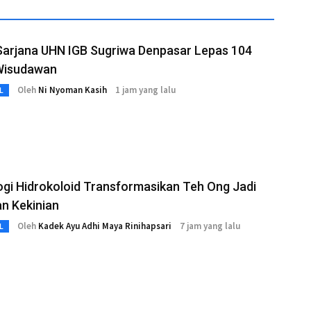
Sarjana UHN IGB Sugriwa Denpasar Lepas 104
Wisudawan
Oleh
Ni Nyoman Kasih
1 jam yang lalu
L
gi Hidrokoloid Transformasikan Teh Ong Jadi
n Kekinian
Oleh
Kadek Ayu Adhi Maya Rinihapsari
7 jam yang lalu
L