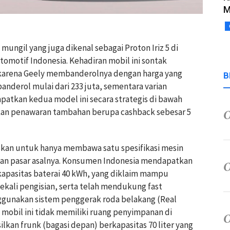
M
mungil yang juga dikenal sebagai Proton Iriz 5 di
tomotif Indonesia. Kehadiran mobil ini sontak
karena Geely membanderolnya dengan harga yang
B
banderol mulai dari 233 juta, sementara varian
mpatkan kedua model ini secara strategis di bawah
ikan penawaran tambahan berupa cashback sebesar 5
kan untuk hanya membawa satu spesifikasi mesin
gan pasar asalnya. Konsumen Indonesia mendapatkan
kapasitas baterai 40 kWh, yang diklaim mampu
kali pengisian, serta telah mendukung fast
nggunakan sistem penggerak roda belakang (Real
obil ini tidak memiliki ruang penyimpanan di
lkan frunk (bagasi depan) berkapasitas 70 liter yang