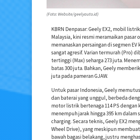
(Foto: Website/geelyauto.id)
KBRN Denpasar: Geely EX2, mobil listrik 
Malaysia, kini resmi meramaikan pasar o
memanaskan persaingan di segmen EV 
sangat agresif. Varian termurah (Pro) di
tertinggi (Max) seharga 273 juta. Mene
batas 300 juta. Bahkan, Geely member
juta pada pameran GJAW.
Untuk pasar Indonesia, Geely memutus
dan baterai yang unggul, berbeda den
motor listrik bertenaga 114 PS dengan 
menempuh jarak hingga 395 km dalam se
charging. Secara teknis, Geely EX2 me
Wheel Drive), yang meskipun membuat m
bawah bagasi belakang, justru menghasi