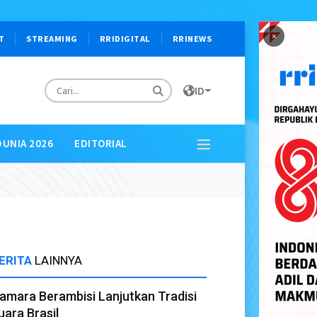
×
T
STREAMING
RRIDIGITAL
RRINEWS
ID
DUNIA 2026
EDITORIAL
ERITA
LAINNYA
amara Berambisi Lanjutkan Tradisi
uara Brasil