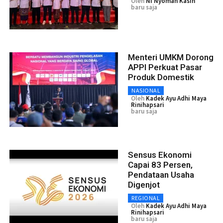
Oleh
Ni Nyoman Kasih
baru saja
Menteri UMKM Dorong
APPI Perkuat Pasar
Produk Domestik
NASIONAL
Oleh
Kadek Ayu Adhi Maya
Rinihapsari
baru saja
Sensus Ekonomi
Capai 83 Persen,
Pendataan Usaha
Digenjot
REGIONAL
Oleh
Kadek Ayu Adhi Maya
Rinihapsari
baru saja