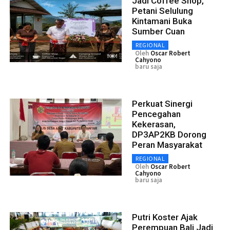
Jadi Coffee Shop,
Petani Selulung
Kintamani Buka
Sumber Cuan
REGIONAL
Oleh
Oscar Robert
Cahyono
baru saja
Perkuat Sinergi
Pencegahan
Kekerasan,
DP3AP2KB Dorong
Peran Masyarakat
REGIONAL
Oleh
Oscar Robert
Cahyono
baru saja
Putri Koster Ajak
Perempuan Bali Jadi