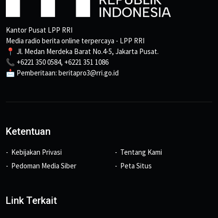
Kantor Pusat LPP RRI
Media radio berita online terpercaya - LPP RRI
📍 Jl. Medan Merdeka Barat No.4-5, Jakarta Pusat.
📞 +6221 350 0584, +6221 351 1086
📩 Pemberitaan: beritapro3@rri.go.id
Ketentuan
Kebijakan Privasi
Tentang Kami
Pedoman Media Siber
Peta Situs
Link Terkait