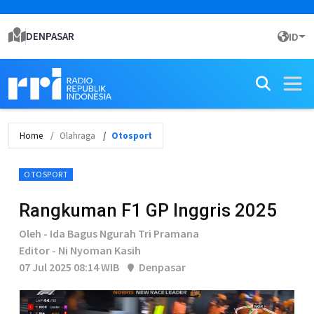
DENPASAR
ID
Home
Olahraga
Otosport
OTOSPORT
Rangkuman F1 GP Inggris 2025
Oleh - Ida Bagus Ngurah Tri Pramana
Editor - Ni Nyoman Kasih
07 Jul 2025 08:14 WIB
Denpasar