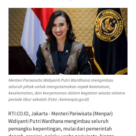
Menteri Pariwisata Widiyanti Putri Wardhana mengimbau
seluruh pihak untuk mengutamakan aspek keamanan,
keselamatan, dan kenyamanan dalam kegiatan wisata selama
periode libur sekolah (Foto : kemenpar.go.id)
RTI.CO.ID, Jakarta - Menteri Pariwisata (Menpar)
Widiyanti Putri Wardhana mengimbau seluruh
pemangku kepentingan, mulai dari pemerintah