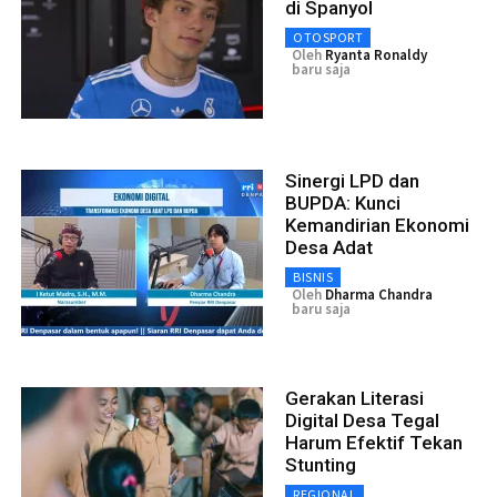
di Spanyol
OTOSPORT
Oleh
Ryanta Ronaldy
baru saja
Sinergi LPD dan
BUPDA: Kunci
Kemandirian Ekonomi
Desa Adat
BISNIS
Oleh
Dharma Chandra
baru saja
Gerakan Literasi
Digital Desa Tegal
Harum Efektif Tekan
Stunting
REGIONAL