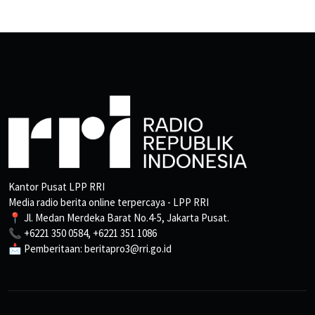
Kantor Pusat LPP RRI
Media radio berita online terpercaya - LPP RRI
📍 Jl. Medan Merdeka Barat No.4-5, Jakarta Pusat.
📞 +6221 350 0584, +6221 351 1086
📩 Pemberitaan: beritapro3@rri.go.id