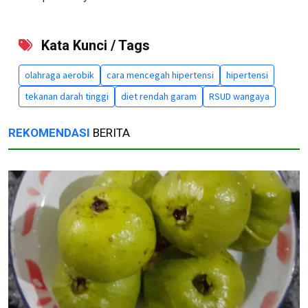
Kata Kunci / Tags
olahraga aerobik
cara mencegah hipertensi
hipertensi
tekanan darah tinggi
diet rendah garam
RSUD wangaya
REKOMENDASI
BERITA