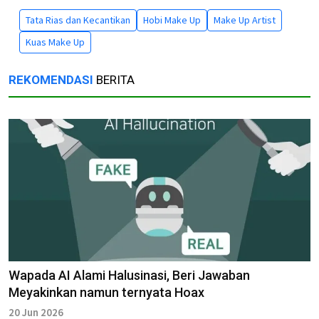
Tata Rias dan Kecantikan
Hobi Make Up
Make Up Artist
Kuas Make Up
REKOMENDASI
BERITA
Wapada AI Alami Halusinasi, Beri Jawaban
Meyakinkan namun ternyata Hoax
20 Jun 2026