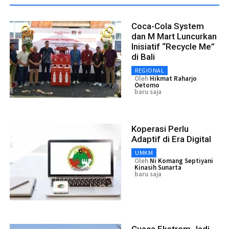
Coca-Cola System
dan M Mart Luncurkan
Inisiatif “Recycle Me”
di Bali
REGIONAL
Oleh
Hikmat Raharjo
Oetomo
baru saja
Koperasi Perlu
Adaptif di Era Digital
UMKM
Oleh
Ni Komang Septiyani
Kinasih Sunarta
baru saja
Cuaca Ekstrem Jadi