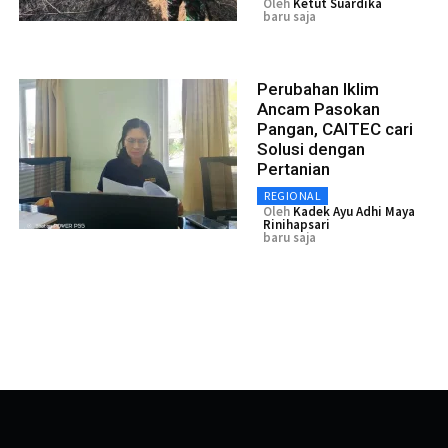
Oleh
Ketut Suardika
baru saja
Perubahan Iklim
Ancam Pasokan
Pangan, CAITEC cari
Solusi dengan
Pertanian
REGIONAL
Oleh
Kadek Ayu Adhi Maya
Rinihapsari
baru saja