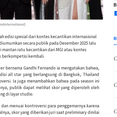
B
ndinternational)
ah edisi spesial dari kontes kecantikan internasional
B
ini diumumkan secara publik pada Desember 2025 lalu
mantan ratu kecantikan dari MGI atau kontes
uk berkompetisi kembali.
encer bernama Gandhi Fernando ia mengatakan bahwa,
disi all star yang berlangsung di Bangkok, Thailand
oversi. Ia juga menambahkan bahwa pada season ini
ya, publik dapat melihat skor yang diperoleh oleh
g di layar studio.
ik dan menuai kontroversi para penggemarnya karena
nya, skor yang diberikan juri saat preliminary dinilai