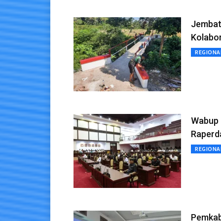
Jembat
Kolabo
REGIONA
Wabup 
Raperd
REGIONA
Pemkab