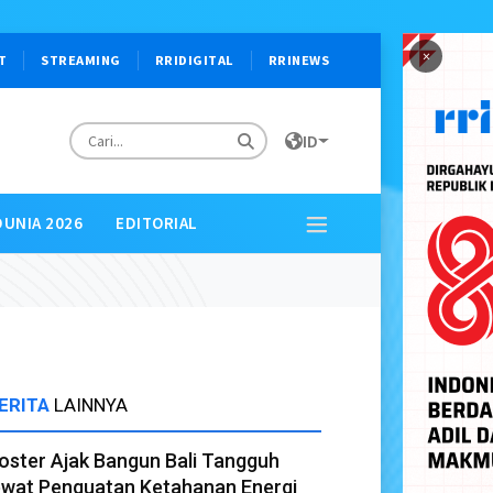
×
T
STREAMING
RRIDIGITAL
RRINEWS
ID
DUNIA 2026
EDITORIAL
ERITA
LAINNYA
oster Ajak Bangun Bali Tangguh
ewat Penguatan Ketahanan Energi