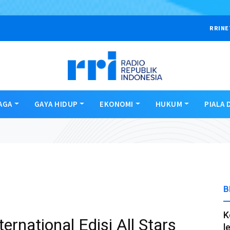
RRINE
AGA
GAYA HIDUP
EKONOMI
HUKUM
PIALA 
B
K
ernational Edisi All Stars
l