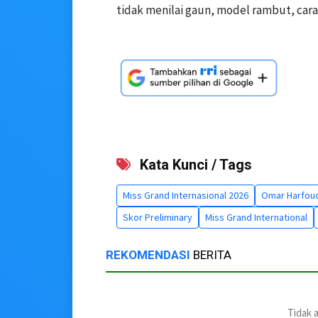
tidak menilai gaun, model rambut, cara
Kata Kunci / Tags
Miss Grand Internasional 2026
Omar Harfou
Skor Preliminary
Miss Grand International
REKOMENDASI
BERITA
Tidak 