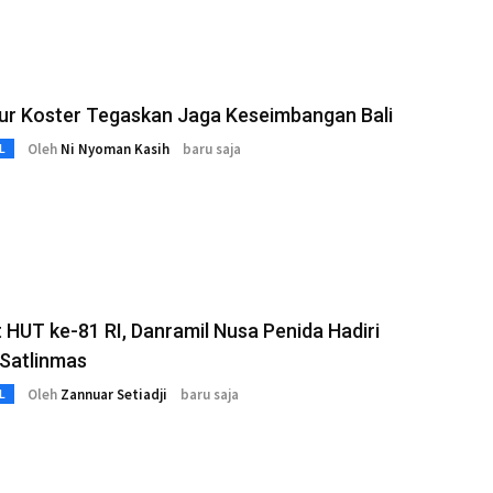
ur Koster Tegaskan Jaga Keseimbangan Bali
Oleh
Ni Nyoman Kasih
baru saja
L
HUT ke-81 RI, Danramil Nusa Penida Hadiri
Satlinmas
Oleh
Zannuar Setiadji
baru saja
L