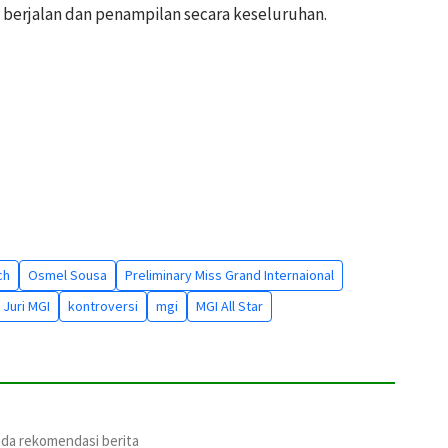
 berjalan dan penampilan secara keseluruhan.
ch
Osmel Sousa
Preliminary Miss Grand Internaional
Juri MGI
kontroversi
mgi
MGI All Star
ada rekomendasi berita