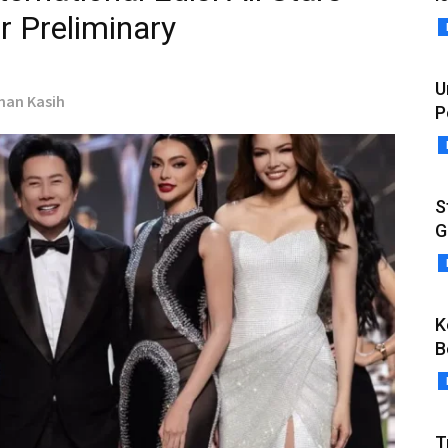
r Preliminary
U
man Kasih
P
S
G
K
B
T