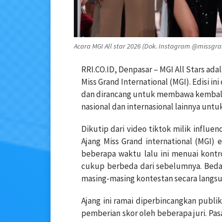
Acara MGI All star 2026 (Dok. Instagram @missgra
RRI.CO.ID, Denpasar – MGI All Stars adal
Miss Grand International (MGI). Edisi 
dan dirancang untuk membawa kembali 
nasional dan internasional lainnya unt
Dikutip dari video tiktok milik influ
Ajang Miss Grand international (MGI) e
beberapa waktu lalu ini menuai kontr
cukup berbeda dari sebelumnya. Bedan
masing-masing kontestan secara langsun
Ajang ini ramai diperbincangkan publ
pemberian skor oleh beberapa juri. Pasal