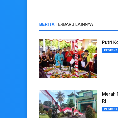
BERITA
TERBARU LAINNYA
Putri 
REGIONA
Merah 
RI
REGIONA