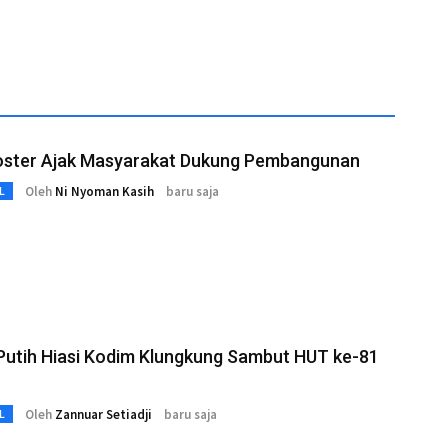
Koster Ajak Masyarakat Dukung Pembangunan
Oleh
Ni Nyoman Kasih
baru saja
L
Putih Hiasi Kodim Klungkung Sambut HUT ke-81
Oleh
Zannuar Setiadji
baru saja
L