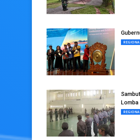
Gubern
REGIONA
Sambut 
Lomba 
REGIONA