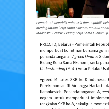
Pemerintah Republik Indonesia dan Republik B
meningkatkan kerja sama ekonomi melalui penan
Indonesia–Belarus Bidang Kerja Sama Ekonomi (Fot
RRI.CO.ID, Belarus - Pemerintah Republ
memperkuat komitmen bersama guna m
penandatanganan
Agreed Minutes
Sidan
Bidang Kerja Sama Ekonomi, serta pe
Understanding
(MoU) Antar Pelaku Usaha
Agreed Minutes SKB ke-8 Indonesia–B
Perekonomian RI Airlangga Hartarto d
Karankevich. Penandatanganan
Agreed
negara untuk memperkuat implementa
rangkaian SKB ke-8, sekaligus memasti