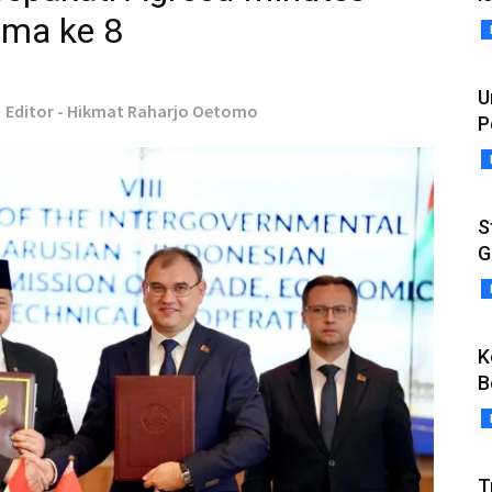
ama ke 8
U
Editor - Hikmat Raharjo Oetomo
P
S
G
K
B
T