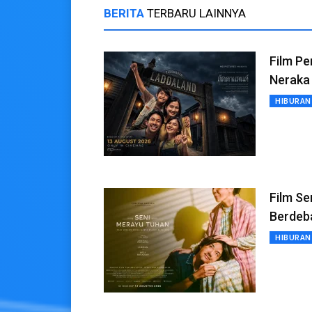
BERITA
TERBARU LAINNYA
Film P
Neraka
HIBURAN
Film Se
Berdeb
HIBURAN