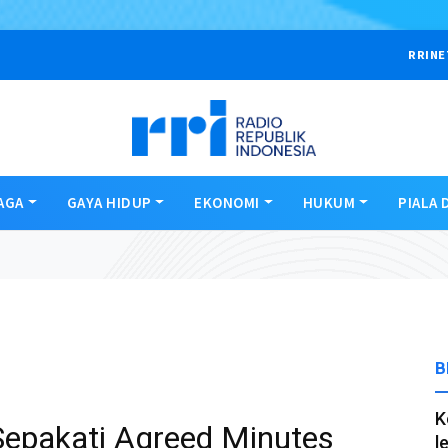
RRINE
AGA
GAYA HIDUP
EKONOMI
HUKUM
PIALA 
B
K
 Sepakati Agreed Minutes
l