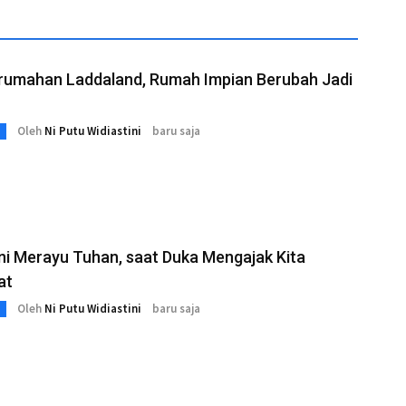
erumahan Laddaland, Rumah Impian Berubah Jadi
Oleh
Ni Putu Widiastini
baru saja
ni Merayu Tuhan, saat Duka Mengajak Kita
at
Oleh
Ni Putu Widiastini
baru saja