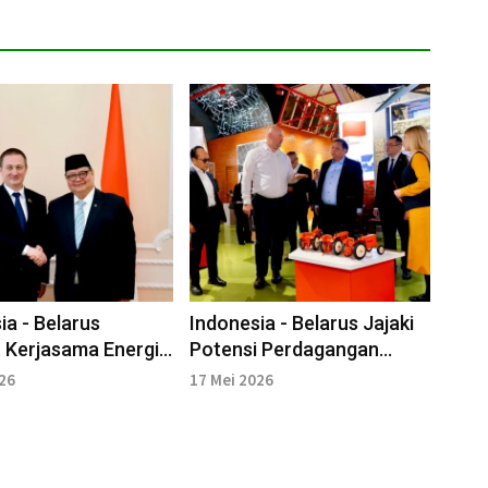
ia - Belarus
Indonesia - Belarus Jajaki
 Kerjasama Energi,
Potensi Perdagangan
dan Konektivitas
Optimalisasi I-EAEU FTA
026
17 Mei 2026