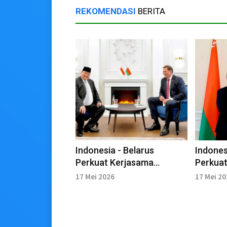
REKOMENDASI
BERITA
Indonesia - Belarus
Indones
Perkuat Kerjasama
Perkuat
Ekonomi Strategis
Pangan 
17 Mei 2026
17 Mei 2