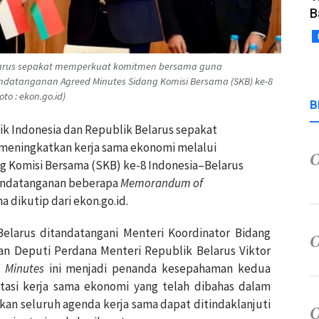
B
elarus sepakat memperkuat komitmen bersama guna
datanganan Agreed Minutes Sidang Komisi Bersama (SKB) ke-8
o : ekon.go.id)
B
ik Indonesia dan Republik Belarus sepakat
eningkatkan kerja sama ekonomi melalui
g Komisi Bersama (SKB) ke-8 Indonesia–Belarus
nandatanganan beberapa
Memorandum of
 dikutip dari ekon.go.id.
elarus ditandatangani Menteri Koordinator Bidang
an Deputi Perdana Menteri Republik Belarus Viktor
 Minutes
ini menjadi penanda kesepahaman kedua
si kerja sama ekonomi yang telah dibahas dalam
kan seluruh agenda kerja sama dapat ditindaklanjuti