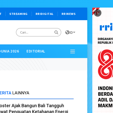
×
T
STREAMING
RRIDIGITAL
RRINEWS
ID
DUNIA 2026
EDITORIAL
ERITA
LAINNYA
oster Ajak Bangun Bali Tangguh
ewat Penguatan Ketahanan Energi