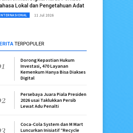
ahasa Lokal dan Pengetahuan Adat
11 Jul 2026
INTERNASIONAL
ERITA
TERPOPULER
Dorong Kepastian Hukum
01
Investasi, 470 Layanan
Kemenkum Hanya Bisa Diakses
Digital
Persebaya Juara Piala Presiden
02
2026 usai Taklukkan Persib
Lewat Adu Penalti
Coca-Cola System dan M Mart
03
Luncurkan Inisiatif “Recycle