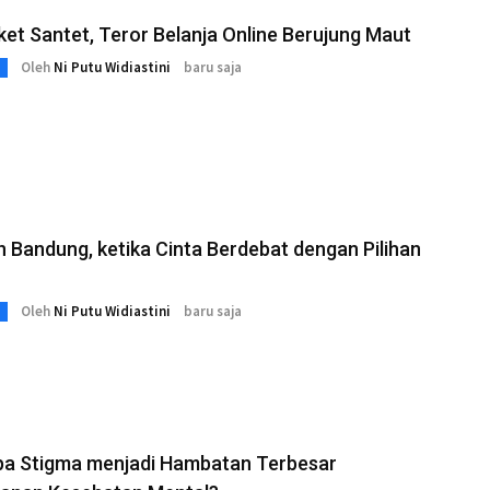
ket Santet, Teror Belanja Online Berujung Maut
Oleh
Ni Putu Widiastini
baru saja
n Bandung, ketika Cinta Berdebat dengan Pilihan
Oleh
Ni Putu Widiastini
baru saja
a Stigma menjadi Hambatan Terbesar