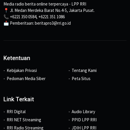
Media radio berita online terpercaya - LPP RRI
📍 Jl. Medan Merdeka Barat No.4-5, Jakarta Pusat.
📞 +6221 350 0584, +6221 351 1086
📩 Pemberitaan: beritapro3@rri.go.id
Ketentuan
Kebijakan Privasi
Tentang Kami
Pedoman Media Siber
Peta Situs
Link Terkait
RRI Digital
Audio Library
RRI NET Streaming
PPID LPP RRI
RRI Radio Streaming
JDIH LPP RRI